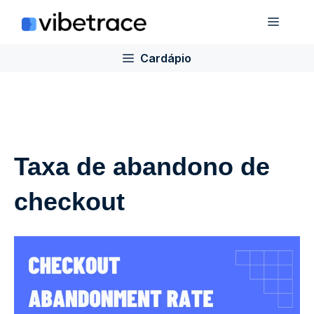
Ir
Cardá
para
o
Cardápio
conteúdo
Taxa de abandono de
checkout