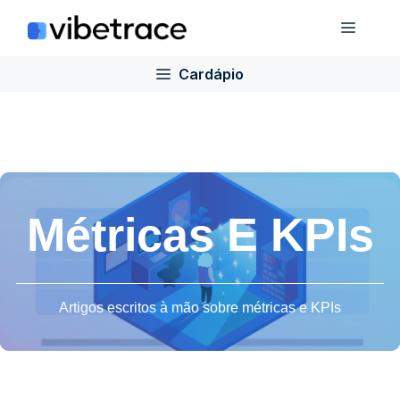
Ir
Cardá
para
o
Cardápio
conteúdo
Métricas E KPIs
Artigos escritos à mão sobre métricas e KPIs