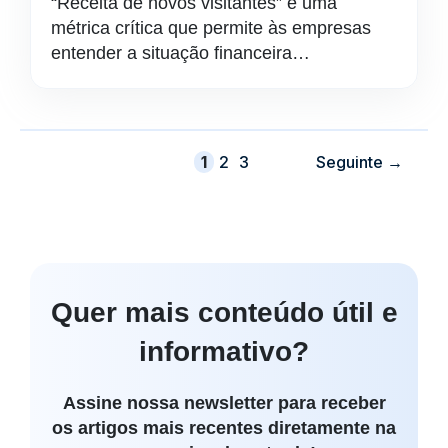
“Receita de novos visitantes” é uma
métrica crítica que permite às empresas
entender a situação financeira…
Página
Página
Página
1
2
3
Seguinte
→
Quer mais conteúdo útil e
informativo?
Assine nossa newsletter para receber
os artigos mais recentes diretamente na