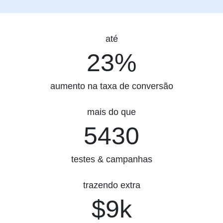
até
23%
23%
aumento na taxa de conversão
mais do que
5430
5430
testes & campanhas
trazendo extra
$9k
$9k