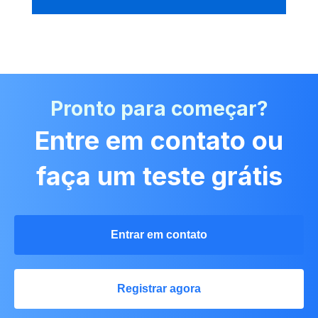
Pronto para começar?
Entre em contato ou
faça um teste grátis
Entrar em contato
Registrar agora