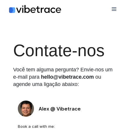
Ir
Cardá
para
o
conteúdo
Contate-nos
Você tem alguma pergunta? Envie-nos um
e-mail para
hello@vibetrace.com
ou
agende uma ligação abaixo: