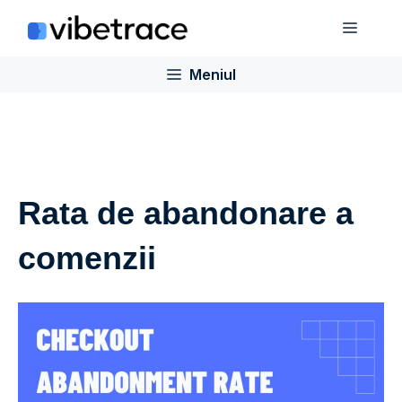
Sari
Meniu
la
conținut
Meniul
Rata de abandonare a
comenzii