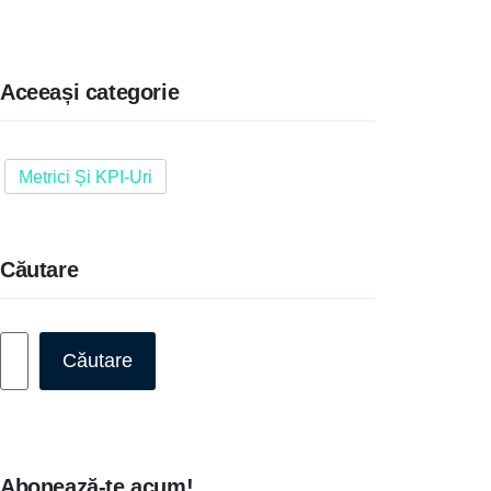
Aceeași categorie
Metrici Și KPI-Uri
Căutare
Caută
Căutare
Abonează-te acum!