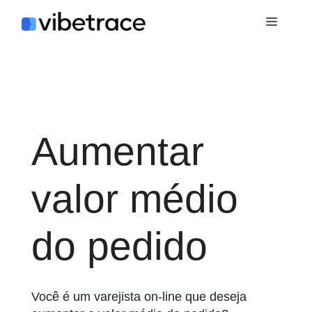
Ir
Cardá
para
o
conteúdo
Aumentar
valor médio
do pedido
Você é um varejista on-line que deseja