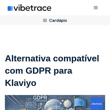
Ir
Cardá
para
o
Cardápio
conteúdo
Alternativa compatível
com GDPR para
Klaviyo