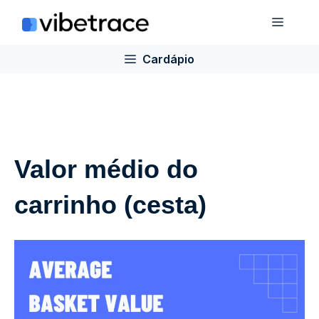
Ir
Cardá
para
o
Cardápio
conteúdo
Valor médio do
carrinho (cesta)