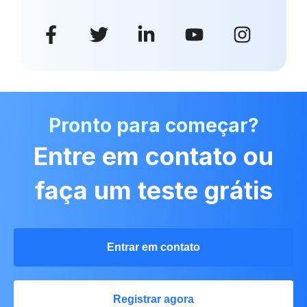
Pronto para começar?
Entre em contato ou
faça um teste grátis
Entrar em contato
Registrar agora