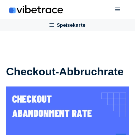
Zum
Speis
Inhalt
springen
Speisekarte
Checkout-Abbruchrate