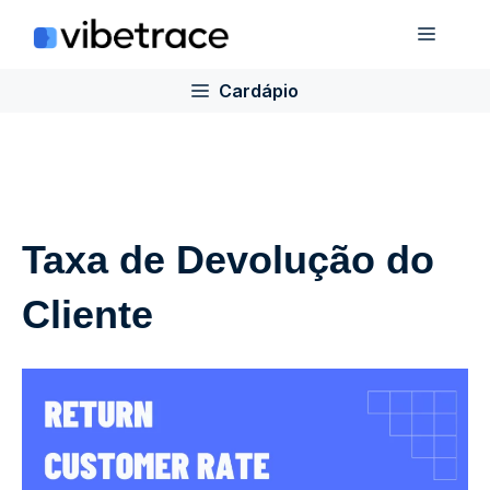
Ir
Cardá
para
o
Cardápio
conteúdo
Taxa de Devolução do
Cliente