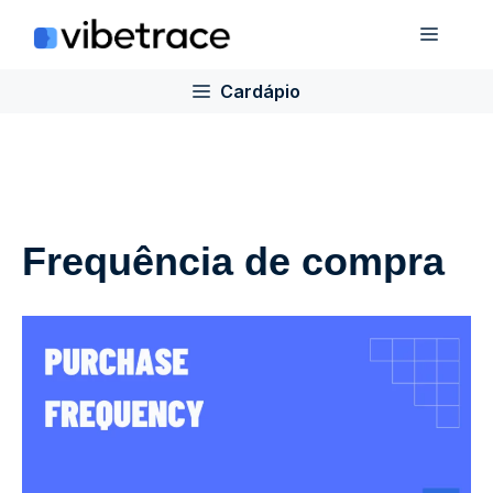
Ir
Cardá
para
o
Cardápio
conteúdo
Frequência de compra