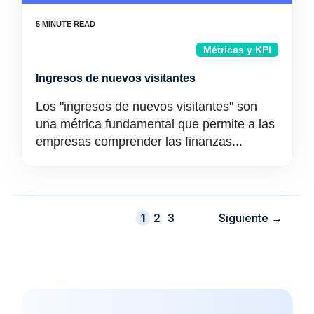
Métricas y KPI
Ingresos de nuevos visitantes
Los "ingresos de nuevos visitantes" son
una métrica fundamental que permite a las
empresas comprender las finanzas...
Página
Página
Página
1
2
3
Siguiente
→