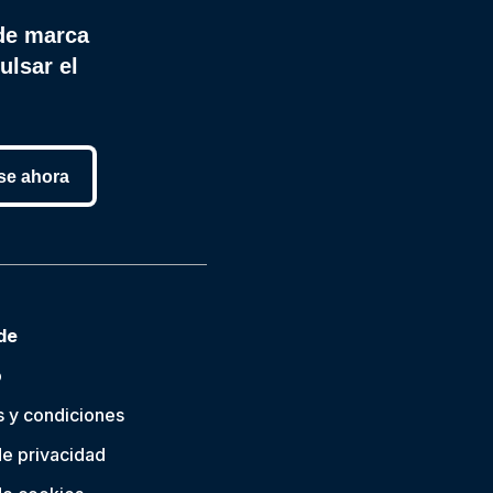
de marca
ulsar el
se ahora
de
o
 y condiciones
de privacidad