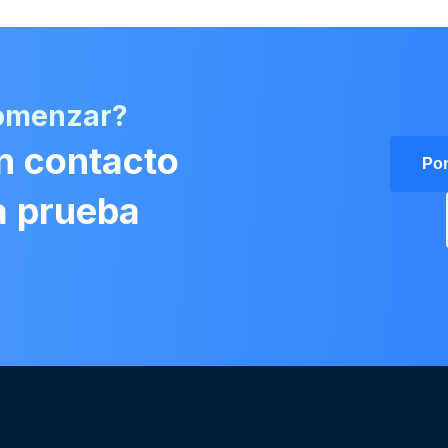
comenzar?
n contacto
Pon
na prueba