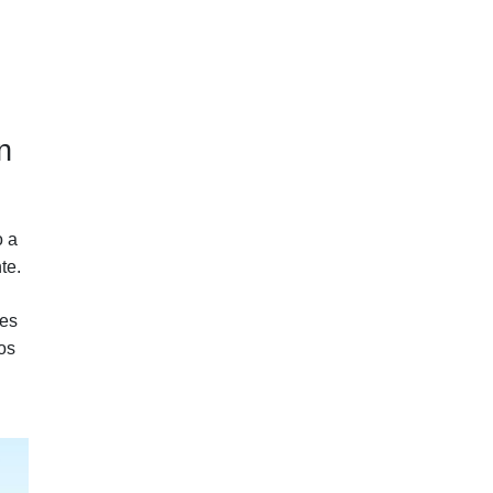
n
o a
te.
tes
os