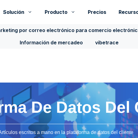
Solución
Producto
Precios
Recurs
rketing por correo electrónico para comercio electróni
Información de mercadeo
vibetrace
rma De Datos Del 
Artículos escritos a mano en la plataforma de datos del cliente