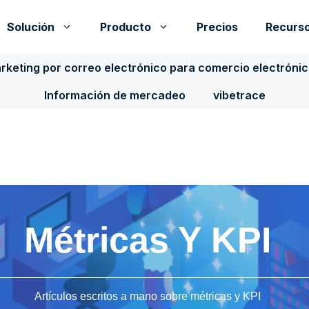
Solución
Producto
Precios
Recurs
rketing por correo electrónico para comercio electróni
Información de mercadeo
vibetrace
Métricas Y KPI
Artículos escritos a mano sobre métricas y KPI