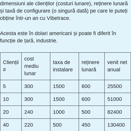
dimensiuni ale clienților (costuri lunare), reținere lunară
și taxă de configurare (o singură dată) pe care le puteți
obține într-un an cu Vibetrace.
Acesta este în dolari americani și poate fi diferit în
funcție de țară, industrie.
cost
Clienții
taxa de
reținere
venit net
mediu
#
instalare
lunară
anual
lunar
5
300
1500
600
25500
10
300
1500
600
51000
20
240
1000
500
82400
40
220
500
450
130400