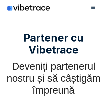
Sari
Meniu
la
conținut
Partener cu
Vibetrace
Deveniți partenerul
nostru și să câștigăm
împreună