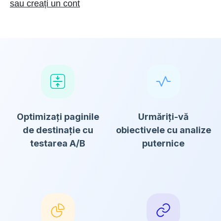
sau creați un cont
Optimizați paginile
Urmăriți-vă
de destinație cu
obiectivele cu analize
testarea A/B
puternice