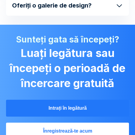
Oferiți o galerie de design?
Sunteți gata să începeți?
Luați legătura sau
începeți o perioadă de
încercare gratuită
Intrați în legătură
Înregistrează-te acum