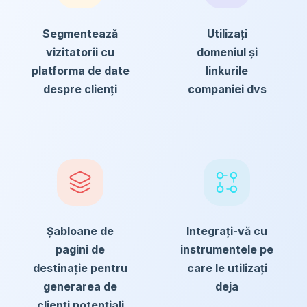
Segmentează
Utilizați
vizitatorii cu
domeniul și
platforma de date
linkurile
despre clienți
companiei dvs
Șabloane de
Integrați-vă cu
pagini de
instrumentele pe
destinație pentru
care le utilizați
generarea de
deja
clienți potențiali