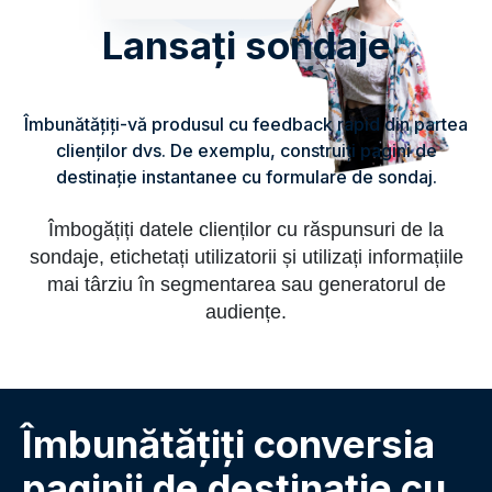
Lansați sondaje
Îmbunătățiți-vă produsul cu feedback rapid din partea
clienților dvs. De exemplu, construiți pagini de
destinație instantanee cu formulare de sondaj.
Îmbogățiți datele clienților cu răspunsuri de la
sondaje, etichetați utilizatorii și utilizați informațiile
mai târziu în segmentarea sau generatorul de
audiențe.
Îmbunătățiți conversia
paginii de destinație cu