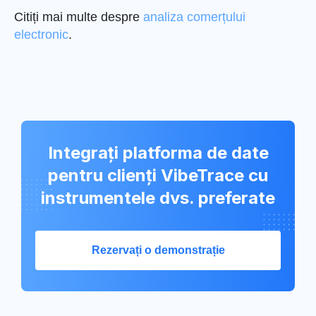
Citiți mai multe despre
analiza comerțului
electronic
.
Integrați platforma de date
pentru clienți VibeTrace cu
instrumentele dvs. preferate
Rezervați o demonstrație