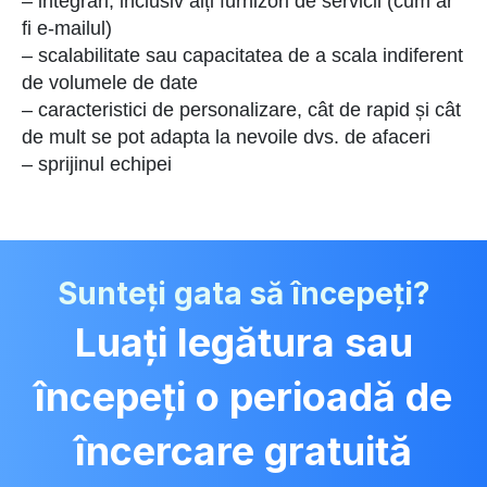
– integrări, inclusiv alți furnizori de servicii (cum ar
fi e-mailul)
– scalabilitate sau capacitatea de a scala indiferent
de volumele de date
– caracteristici de personalizare, cât de rapid și cât
de mult se pot adapta la nevoile dvs. de afaceri
– sprijinul echipei
Sunteți gata să începeți?
Luați legătura sau
începeți o perioadă de
încercare gratuită