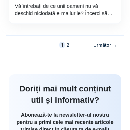
Vă întrebați de ce unii oameni nu vă
deschid niciodată e-mailurile? Încerci să…
Pagina
Pagina
1
2
Următor
→
Doriți mai mult conținut
util și informativ?
Abonează-te la newsletter-ul nostru
pentru a primi cele mai recente articole
trimise direct în căsuța ta de e-mail!