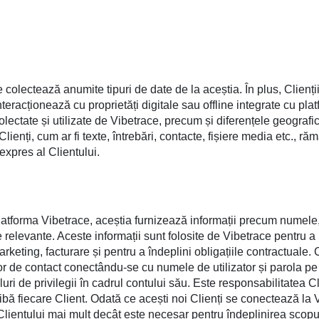
ce colectează anumite tipuri de date de la aceștia. În plus, Clienț
interacționează cu proprietăți digitale sau offline integrate cu p
lectate și utilizate de Vibetrace, precum și diferențele geografi
ienți, cum ar fi texte, întrebări, contacte, fișiere media etc., răm
expres al Clientului.
pe platforma Vibetrace, aceștia furnizează informații precum nume
 relevante. Aceste informații sunt folosite de Vibetrace pentru a id
rketing, facturare și pentru a îndeplini obligațiile contractuale.
or de contact conectându-se cu numele de utilizator și parola pe
luri de privilegii în cadrul contului său. Este responsabilitatea C
ibă fiecare Client. Odată ce acești noi Clienți se conectează la V
 Clientului mai mult decât este necesar pentru îndeplinirea scopu