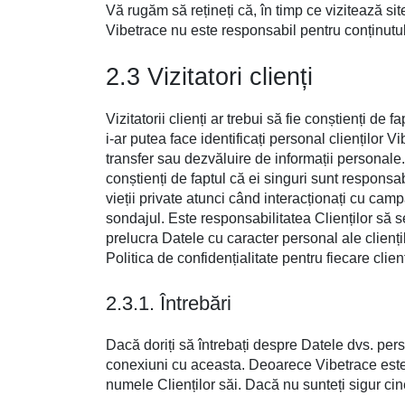
Vă rugăm să rețineți că, în timp ce vizitează site-
Vibetrace nu este responsabil pentru conținutul s
2.3 Vizitatori clienți
Vizitatorii clienți ar trebui să fie conștienți de 
i-ar putea face identificați personal clienților 
transfer sau dezvăluire de informații personale. 
conștienți de faptul că ei singuri sunt responsa
vieții private atunci când interacționați cu cam
sondajul. Este responsabilitatea Clienților să s
prelucra Datele cu caracter personal ale cliențilo
Politica de confidențialitate pentru fiecare clien
2.3.1. Întrebări
Dacă doriți să întrebați despre Datele dvs. pers
conexiuni cu aceasta. Deoarece Vibetrace este 
numele Clienților săi. Dacă nu sunteți sigur cin