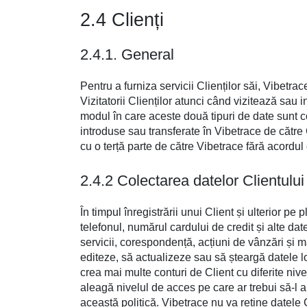
2.4 Clienți
2.4.1. General
Pentru a furniza servicii Clienților săi, Vibetra
Vizitatorii Clienților atunci când vizitează sau 
modul în care aceste două tipuri de date sunt co
introduse sau transferate în Vibetrace de către Cl
cu o terță parte de către Vibetrace fără acordul 
2.4.2 Colectarea datelor Clientului
În timpul înregistrării unui Client și ulterior 
telefonul, numărul cardului de credit și alte date
servicii, corespondență, acțiuni de vânzări și ma
editeze, să actualizeze sau să șteargă datele l
crea mai multe conturi de Client cu diferite nive
aleagă nivelul de acces pe care ar trebui să-l a
această politică. Vibetrace nu va reține datele