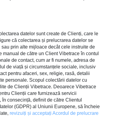
colectarea datelor sunt create de Clienți, care le
sigure că colectarea și prelucrarea datelor se
 sau prin alte mijloace decât cele instruite de
use manual de către un Client Vibetrace în contul
sonale de contact, cum ar fi numele, adresa de
lul de viață și circumstanțele sociale, inclusiv
ct pentru afaceri, sex, religie, rasă, detalii
date personale. Scopul colectării datelor cu
ilite de Clienții Vibetrace. Deoarece Vibetrace
ntru Clienții care furnizează servicii
 în consecință, definit de către Clientul
a datelor (GDPR) al Uniunii Europene, să încheie
date,
revizuiți și acceptați Acordul de prelucrare