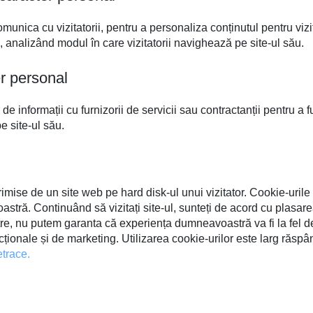
unica cu vizitatorii, pentru a personaliza conținutul pentru vizit
ul, analizând modul în care vizitatorii navighează pe site-ul său.
er personal
 informații cu furnizorii de servicii sau contractanții pentru a fu
e site-ul său.
rimise de un site web pe hard disk-ul unui vizitator. Cookie-urile
stră. Continuând să vizitați site-ul, sunteți de acord cu plasar
re, nu putem garanta că experiența dumneavoastră va fi la fel de
ncționale și de marketing. Utilizarea cookie-urilor este larg răsp
etrace.