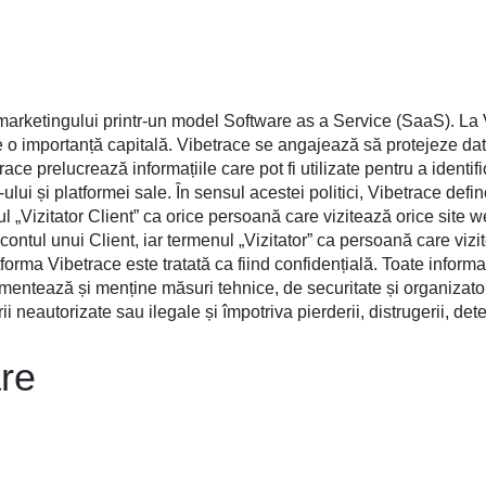
arketingului printr-un model Software as a Service (SaaS). La Vi
t de o importanță capitală. Vibetrace se angajează să protejeze dat
ace prelucrează informațiile care pot fi utilizate pentru a identi
-ului și platformei sale. În sensul acestei politici, Vibetrace defi
ul „Vizitator Client” ca orice persoană care vizitează orice site w
contul unui Client, iar termenul „Vizitator” ca persoană care viz
forma Vibetrace este tratată ca fiind confidențială. Toate informa
mentează și menține măsuri tehnice, de securitate și organizato
ii neautorizate sau ilegale și împotriva pierderii, distrugerii, dete
are