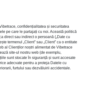
betrace, confidențialitatea și securitatea
ele pe care le partajați cu noi. Această politică
fica direct sau indirect o persoană („Date cu
nește termenul „Client” sau „Client” ca o entitate
eb al Clienților noștri alimentat de Vibetrace
itează site-ul nostru web (de exemplu,
țiile sunt stocate în siguranță și sunt accesate
rice adecvate pentru a proteja Datele cu
riorarii, furtului sau dezvăluirii accidentale.