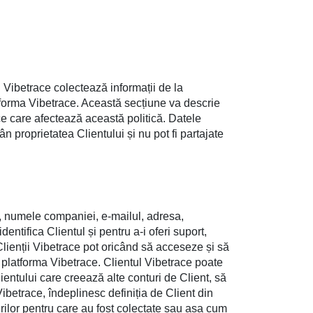
ii Vibetrace colectează informații de la
latforma Vibetrace. Această secțiune va descrie
ce care afectează această politică. Datele
ân proprietatea Clientului și nu pot fi partajate
le, numele companiei, e-mailul, adresa,
entifica Clientul și pentru a-i oferi suport,
 Clienții Vibetrace pot oricând să acceseze și să
 platforma Vibetrace. Clientul Vibetrace poate
lientului care creează alte conturi de Client, să
ibetrace, îndeplinesc definiția de Client din
rilor pentru care au fost colectate sau așa cum