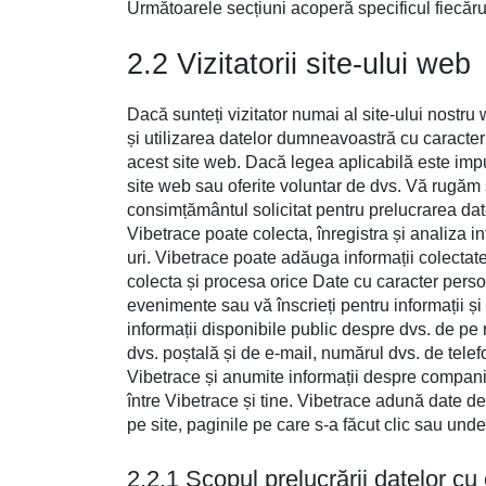
Următoarele secțiuni acoperă specificul fiecăruia d
2.2 Vizitatorii site-ului web
Dacă sunteți vizitator numai al site-ului nostru
și utilizarea datelor dumneavoastră cu caracter
acest site web. Dacă legea aplicabilă este impu
site web sau oferite voluntar de dvs. Vă rugăm 
consimțământul solicitat pentru prelucrarea dat
Vibetrace poate colecta, înregistra și analiza i
uri. Vibetrace poate adăuga informații colectate
colecta și procesa orice Date cu caracter persona
evenimente sau vă înscrieți pentru informații și
informații disponibile public despre dvs. de pe
dvs. poștală și de e-mail, numărul dvs. de telefo
Vibetrace și anumite informații despre compania
între Vibetrace și tine. Vibetrace adună date des
pe site, paginile pe care s-a făcut clic sau unde 
2.2.1 Scopul prelucrării datelor cu