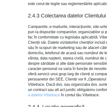
este cerut de legile sau reglementările aplicabi
2.4.3 Colectarea datelor Clientului 
Campaniile, e-mailurile, interacțiunile, site-uril
pun la dispoziție companiilor, organizațiilor și
fac în conformitate cu legislația aplicabilă. Vi
Clienții săi. Datele vizitatorilor clienților inc
său în scopuri de marketing sau de afaceri cătr
domiciliu, telefonul de acasă sau numărul de tele
vârsta, data nașterii, starea civilă, numărul de co
despre sănătate și alte date personale sensibile.
caracter personal va varia în funcție de nevoile
oferă servicii unui grup larg de clienți și compa
persoanelor din SEE, Clienții vor fi „Operatorul 
Vibetrace. Dacă dvs. sau organizația dvs. sunte
un contract sau alt act juridic obligatoriu conf
a datelor Vibetrace
în contul tău Vibetrace.
2.4.4. Locație geografică