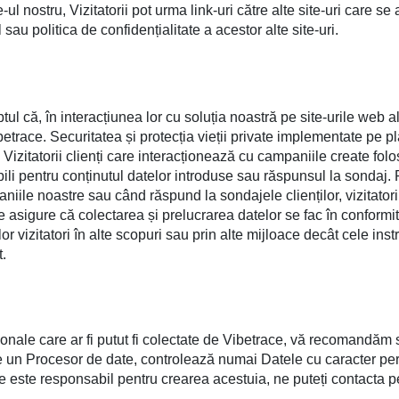
ul nostru, Vizitatorii pot urma link-uri către alte site-uri care se 
au politica de confidențialitate a acestor alte site-uri.
faptul că, în interacțiunea lor cu soluția noastră pe site-urile web a
Vibetrace. Securitatea și protecția vieții private implementate pe
Vizitatorii clienți care interacționează cu campaniile create folo
bili pentru conținutul datelor introduse sau răspunsul la sondaj. P
paniile noastre sau când răspund la sondajele clienților, vizitator
e asigure că colectarea și prelucrarea datelor se fac în conformit
r vizitatori în alte scopuri sau prin alte mijloace decât cele instr
t.
onale care ar fi putut fi colectate de Vibetrace, vă recomandăm s
un Procesor de date, controlează numai Datele cu caracter perso
e este responsabil pentru crearea acestuia, ne puteți contacta pe