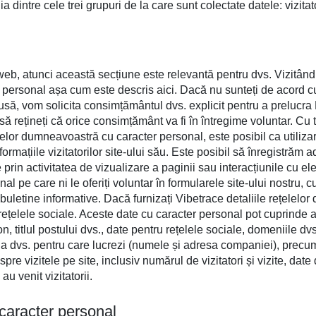
intre cele trei grupuri de la care sunt colectate datele: vizitatori 
 web, atunci această secțiune este relevantă pentru dvs. Vizitând
 personal așa cum este descris aici. Dacă nu sunteți de acord cu 
să, vom solicita consimțământul dvs. explicit pentru a prelucra
să rețineți că orice consimțământ va fi în întregime voluntar. Cu
elor dumneavoastră cu caracter personal, este posibil ca utilizar
nformațiile vizitatorilor site-ului său. Este posibil să înregistră
 prin activitatea de vizualizare a paginii sau interacțiunile cu e
l pe care ni le oferiți voluntar în formularele site-ului nostru, c
 buletine informative. Dacă furnizați Vibetrace detaliile rețelelor
 rețelele sociale. Aceste date cu caracter personal pot cuprinde
n, titlul postului dvs., date pentru rețelele sociale, domeniile dv
 dvs. pentru care lucrezi (numele și adresa companiei), precum ș
pre vizitele pe site, inclusiv numărul de vizitatori și vizite, dat
au venit vizitatorii.
 caracter personal