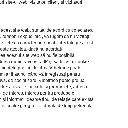
site-ul web, vizitatori clienți și vizitatori.
 acest site web, sunteți de acord cu colectarea
termenii expuși aici, vă rugăm să nu vizitați
 Datele cu caracter personal colectate pe acest
 toate acestea, dacă nu acordați
ea acestui site web să nu fie posibilă.
m adresa dumneavoastră IP și să folosim cookie-
lementele paginii. În plus, Vibetrace poate
um ar fi atunci când vă înregistrați pentru
 dvs. de socializare, Vibetrace poate prelua
 adresa dvs. IP, numele și prenumele, adresa
s. de interes, interes pentru produsele
i informații despre tipul de relație care există
e de locație geografică, durata de timp petrecută