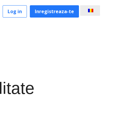
Log in
Inregistreaza-te
itate