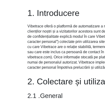
1. Introducere
Vibetrace oferă o platformă de automatizare a m
clienților noștri și a vizitatorilor acestora sun
de confidențialitate explică modul în care Vibetr
caracter personal”) colectate prin utilizarea site
cu care Vibetrace are o relație stabilită, termen
sau care este inclus ca persoană de contact în 
vibetrace.com). Orice informație stocată pe plat
numai de personalul autorizat. Vibetrace imple
caracter personal împotriva prelucrării și utilizăr
2. Colectare și utiliz
2.1 .General