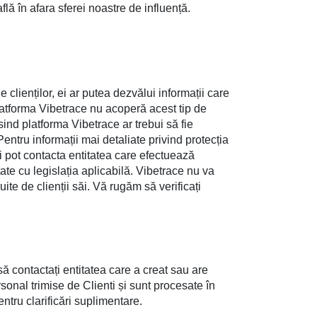
află în afara sferei noastre de influență.
le clienților, ei ar putea dezvălui informații care
 platforma Vibetrace nu acoperă acest tip de
sind platforma Vibetrace ar trebui să fie
entru informații mai detaliate privind protecția
ii pot contacta entitatea care efectuează
ate cu legislația aplicabilă. Vibetrace nu va
uite de clienții săi. Vă rugăm să verificați
ă contactați entitatea care a creat sau are
nal trimise de Clienti și sunt procesate în
ntru clarificări suplimentare.