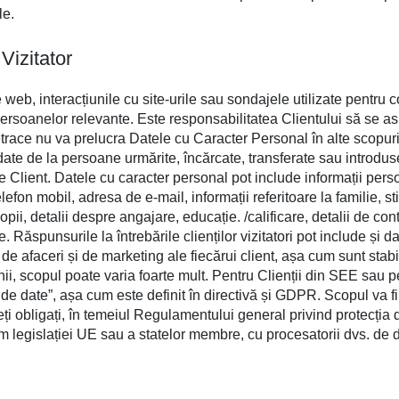
le.
Vizitator
e web, interacțiunile cu site-urile sau sondajele utilizate pentru 
 persoanelor relevante. Este responsabilitatea Clientului să se a
betrace nu va prelucra Datele cu Caracter Personal în alte scopuri
lud date de la persoane urmărite, încărcate, transferate sau introd
e Client. Datele cu caracter personal pot include informații per
fon mobil, adresa de e-mail, informații referitoare la familie, sti
pii, detalii despre angajare, educație. /calificare, detalii de conta
 Răspunsurile la întrebările clienților vizitatori pot include și 
 de afaceri și de marketing ale fiecărui client, așa cum sunt stab
nii, scopul poate varia foarte mult. Pentru Clienții din SEE sau pe
de date”, așa cum este definit în directivă și GDPR. Scopul va fi,
ți obligați, în temeiul Regulamentului general privind protecți
orm legislației UE sau a statelor membre, cu procesatorii dvs. de 