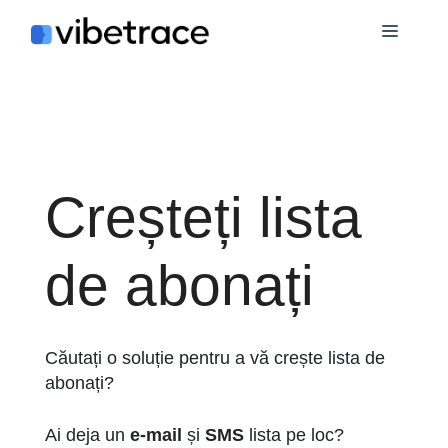
Sari
Meniu
la
conținut
Creșteți lista
de abonați
Căutați o soluție pentru a vă crește lista de
abonați?
Ai deja un
e-mail
și
SMS
lista pe loc?