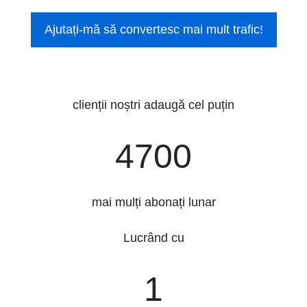
Ajutați-mă să convertesc mai mult trafic!
clienții noștri adaugă cel puțin
4700
4700
mai mulți abonați lunar
Lucrând cu
3
1