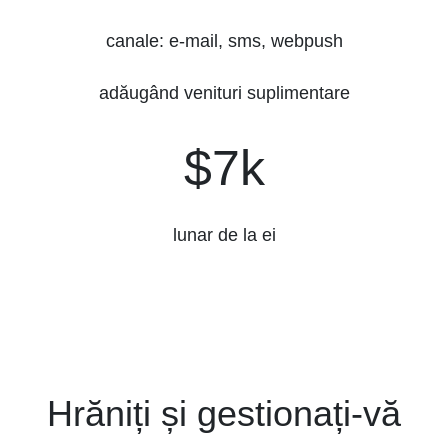
canale: e-mail, sms, webpush
adăugând venituri suplimentare
$7k
$7k
lunar de la ei
Hrăniți și gestionați-vă