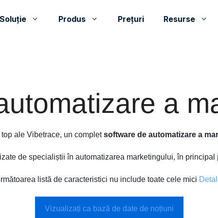
Soluţie
Produs
Prețuri
Resurse
 automatizare a ma
e top ale Vibetrace, un complet
software de automatizare a mar
tilizate de specialiștii în automatizarea marketingului, în princip
rmătoarea listă de caracteristici nu include toate cele mici
Detal
Vizualizați ca bază de date de noțiuni