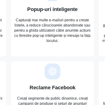
Popup-uri inteligente
ei
Capturați mai multe e-mailuri pentru a crește
listele, a reduce cărucioarele abandonate sau
g
i
pentru a ghida utilizatorii către anumite acțiuni
re
cu ferestre pop-up inteligente și mesaje la fața
locului.
m
Reclame Facebook
ni
Creați segmente de public dinamice, creați
campanii de produse și seturi de anunțuri
f