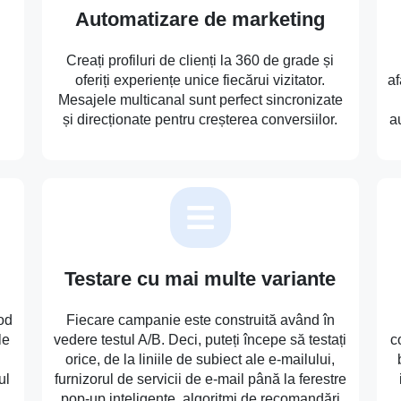
Automatizare de marketing
Creați profiluri de clienți la 360 de grade și
oferiți experiențe unice fiecărui vizitator.
af
Mesajele multicanal sunt perfect sincronizate
și direcționate pentru creșterea conversiilor.
a
Testare cu mai multe variante
od
Fiecare campanie este construită având în
le
vedere testul A/B. Deci, puteți începe să testați
c
orice, de la liniile de subiect ale e-mailului,
ul
furnizorul de servicii de e-mail până la ferestre
pop-up inteligente, algoritmi de recomandări