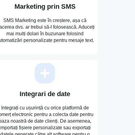
Marketing prin SMS
SMS Marketing este în creștere, așa că
acerea dvs. ar trebui să-l folosească. Aduceți
mai mulți dolari în buzunare folosind
utomatizări personalizate pentru mesaje text.
Integrari de date
Integrați cu ușurință cu orice platformă de
omerț electronic pentru a colecta date pentru
baza noastră de date clienți. De asemenea,
importați fișiere personalizate sau exportați
datele generate către alt software pentru o