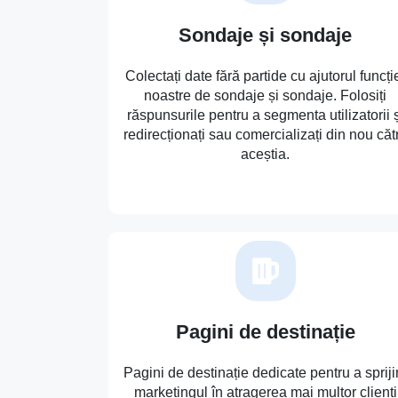
Sondaje și sondaje
Colectați date fără partide cu ajutorul funcți
noastre de sondaje și sondaje. Folosiți
răspunsurile pentru a segmenta utilizatorii ș
redirecționați sau comercializați din nou căt
aceștia.
Pagini de destinație
Pagini de destinație dedicate pentru a spriji
marketingul în atragerea mai multor clienți