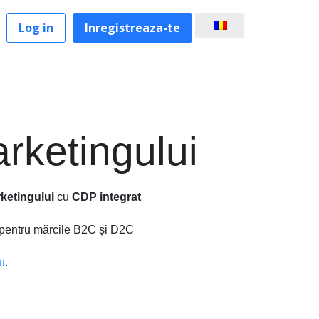
Log in
Inregistreaza-te
rketingului
ketingului
cu
CDP integrat
al pentru mărcile B2C și D2C
ii
.