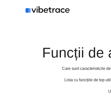
Sari
la
conținut
Funcții de
Care sunt caracteristicile d
Lista cu funcțiile de top u
U