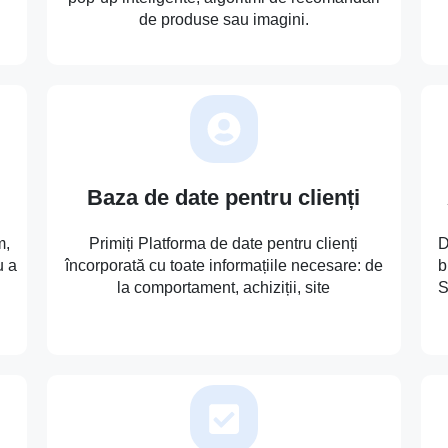
de produse sau imagini.
Baza de date pentru clienți
m,
Primiți Platforma de date pentru clienți
D
u a
încorporată cu toate informațiile necesare: de
b
la comportament, achiziții, site
S