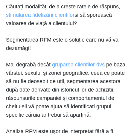
Căutați modalități de a crește ratele de răspuns,
stimularea fidelizării clienților
și să sporească
valoarea de viață a clientului?
Segmentarea RFM este o soluție care nu vă va
dezamăgi!
Mai degrabă decât
gruparea clienților dvs
pe baza
vârstei, sexului și zonei geografice, ceea ce poate
să nu fie deosebit de util, segmentarea acestora
după date derivate din istoricul lor de achiziții,
răspunsurile campaniei și comportamentul de
cheltuieli vă poate ajuta să identificați grupul
specific căruia ar trebui să aparțină.
Analiza RFM este ușor de interpretat fără a fi