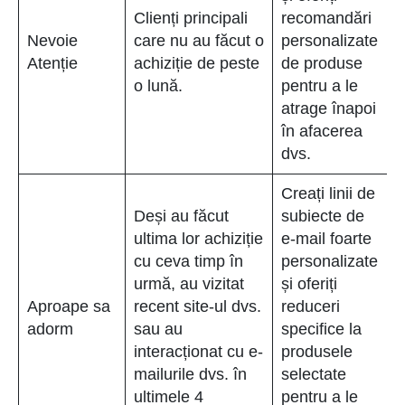
Clienți principali
recomandări
Nevoie
care nu au făcut o
personalizate
Atenție
achiziție de peste
de produse
o lună.
pentru a le
atrage înapoi
în afacerea
dvs.
Creați linii de
Deși au făcut
subiecte de
ultima lor achiziție
e-mail foarte
cu ceva timp în
personalizate
urmă, au vizitat
și oferiți
Aproape sa
recent site-ul dvs.
reduceri
adorm
sau au
specifice la
interacționat cu e-
produsele
mailurile dvs. în
selectate
ultimele 4
pentru a le