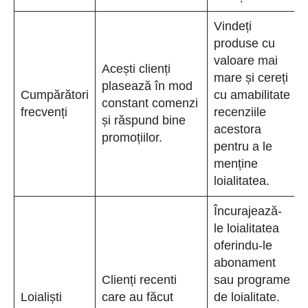
Vindeți
produse cu
valoare mai
Acești clienți
mare și cereți
plasează în mod
Cumpărători
cu amabilitate
constant comenzi
frecvenți
recenziile
și răspund bine
acestora
promoțiilor.
pentru a le
menține
loialitatea.
Încurajează-
le loialitatea
oferindu-le
abonament
Clienți recenti
sau programe
Loialiști
care au făcut
de loialitate.