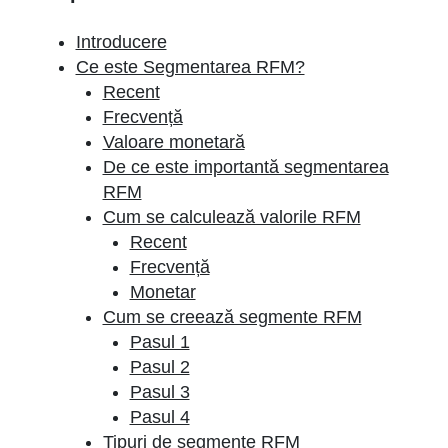
Introducere
Ce este Segmentarea RFM?
Recent
Frecvență
Valoare monetară
De ce este importantă segmentarea
RFM
Cum se calculează valorile RFM
Recent
Frecvență
Monetar
Cum se creează segmente RFM
Pasul 1
Pasul 2
Pasul 3
Pasul 4
Tipuri de segmente RFM