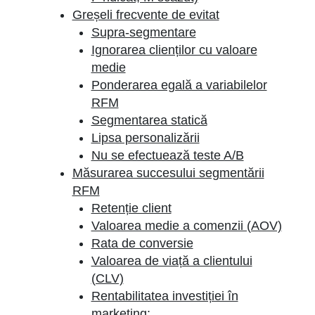
Greșeli frecvente de evitat
Supra-segmentare
Ignorarea clienților cu valoare
medie
Ponderarea egală a variabilelor
RFM
Segmentarea statică
Lipsa personalizării
Nu se efectuează teste A/B
Măsurarea succesului segmentării
RFM
Retenție client
Valoarea medie a comenzii (AOV)
Rata de conversie
Valoarea de viață a clientului
(CLV)
Rentabilitatea investiției în
marketing: