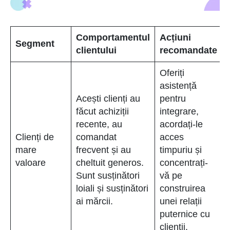
Comportamentul
Acțiuni
Segment
clientului
recomandate
Oferiți
asistență
Acești clienți au
pentru
făcut achiziții
integrare,
recente, au
acordați-le
Clienți de
comandat
acces
mare
frecvent și au
timpuriu și
valoare
cheltuit generos.
concentrați-
Sunt susținători
vă pe
loiali și susținători
construirea
ai mărcii.
unei relații
puternice cu
clienții.