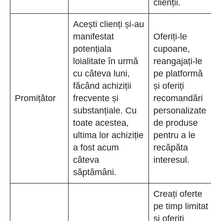
clienții.
Acești clienți și-au
manifestat
Oferiți-le
potențiala
cupoane,
loialitate în urmă
reangajați-le
cu câteva luni,
pe platformă
făcând achiziții
și oferiți
Promițător
frecvente și
recomandări
substanțiale. Cu
personalizate
toate acestea,
de produse
ultima lor achiziție
pentru a le
a fost acum
recăpăta
câteva
interesul.
săptămâni.
Creați oferte
pe timp limitat
și oferiți