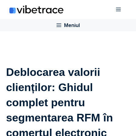
Sari
Meniu
la
conținut
Meniul
Deblocarea valorii
clienților: Ghidul
complet pentru
segmentarea RFM în
comerțul electronic