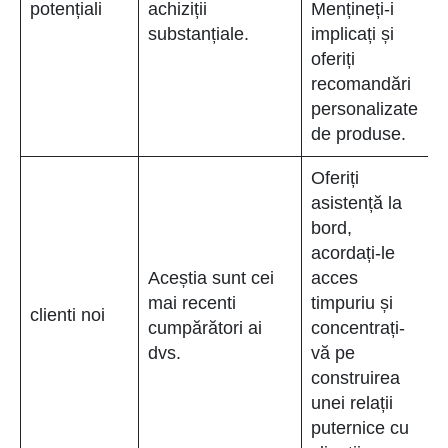
potențiali
achiziții
Mențineți-i
substanțiale.
implicați și
oferiți
recomandări
personalizate
de produse.
Oferiți
asistență la
bord,
acordați-le
Aceștia sunt cei
acces
mai recenti
timpuriu și
clienti noi
cumpărători ai
concentrați-
dvs.
vă pe
construirea
unei relații
puternice cu