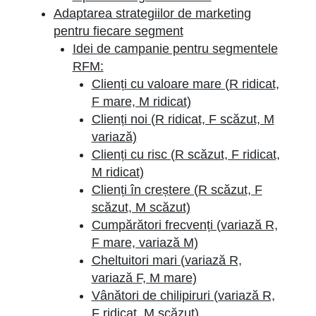
Adaptarea strategiilor de marketing
pentru fiecare segment
Idei de campanie pentru segmentele
RFM:
Clienți cu valoare mare (R ridicat,
F mare, M ridicat)
Clienți noi (R ridicat, F scăzut, M
variază)
Clienți cu risc (R scăzut, F ridicat,
M ridicat)
Clienți în creștere (R scăzut, F
scăzut, M scăzut)
Cumpărători frecvenți (variază R,
F mare, variază M)
Cheltuitori mari (variază R,
variază F, M mare)
Vânători de chilipiruri (variază R,
F ridicat, M scăzut)