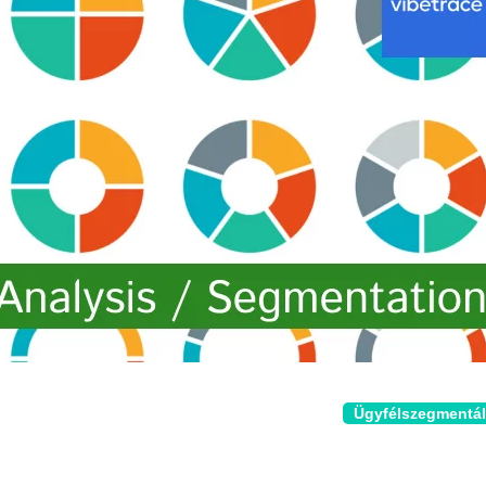
Ügyfélszegmentá