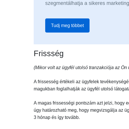
szegmentálhatja a sikeres marketi
Tudj meg többet
Frissség
(Mikor volt az ügyfél utolsó tranzakciója az Ön 
A frissesség értékeli az ügyfelek tevékenységé
magukban foglalhatják az ügyfél utolsó látogat
A magas frissességi pontszám azt jelzi, hogy 
úgy határozható meg, hogy megvizsgálja az ügyf
3 hónap és így tovább.