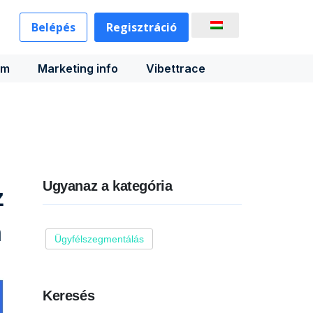
Belépés
Regisztráció
rm
Marketing info
Vibettrace
Ugyanaz a kategória
z
n
Ügyfélszegmentálás
Keresés