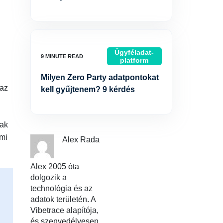
Ügyféladat-
platform
Milyen Zero Party adatpontokat
 az
kell gyűjtenem? 9 kérdés
nak
ami
Alex Rada
Alex 2005 óta
dolgozik a
technológia és az
adatok területén. A
Vibetrace alapítója,
és szenvedélyesen