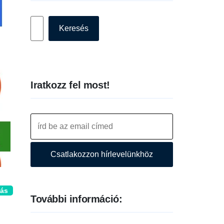
Keresés
Keresés
Iratkozz fel most!
Csatlakozzon hírlevelünkhöz
lás
További információ: