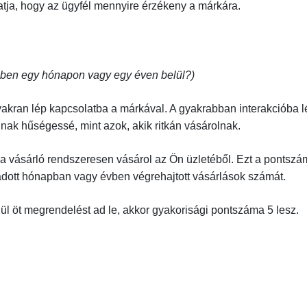
ja, hogy az ügyfél mennyire érzékeny a márkára.
tében egy hónapon vagy egy éven belül?)
gyakran lép kapcsolatba a márkával. A gyakrabban interakcióba 
ak hűségessé, mint azok, akik ritkán vásárolnak.
a vásárló rendszeresen vásárol az Ön üzletéből. Ezt a pontszá
adott hónapban vagy évben végrehajtott vásárlások számát.
lül öt megrendelést ad le, akkor gyakorisági pontszáma 5 lesz.