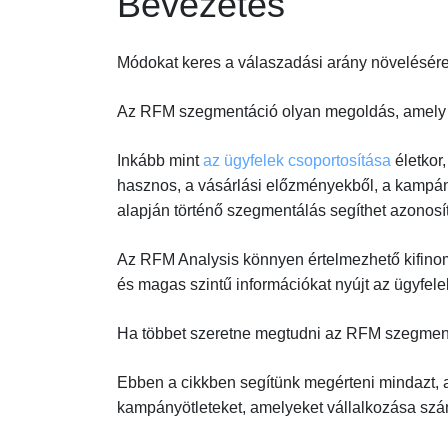
Bevezetés
Módokat keres a válaszadási arány növelésér
Az RFM szegmentáció olyan megoldás, amely 
Inkább mint
az ügyfelek csoportosítása
életkor,
hasznos, a vásárlási előzményekből, a kampán
alapján történő szegmentálás segíthet azonosíta
Az RFM Analysis könnyen értelmezhető kifinomu
és magas szintű információkat nyújt az ügyfel
Ha többet szeretne megtudni az RFM szegmentác
Ebben a cikkben segítünk megérteni mindazt, a
kampányötleteket, amelyeket vállalkozása szá