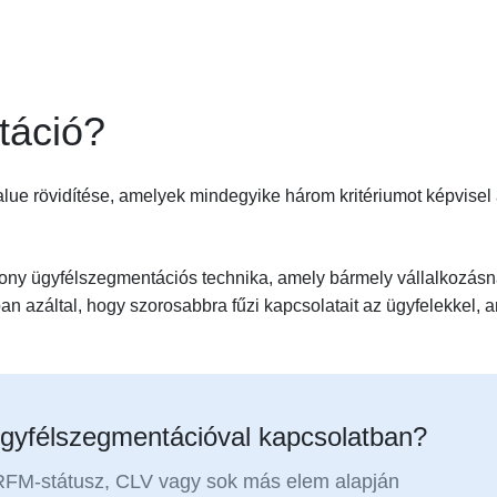
táció?
e rövidítése, amelyek mindegyike három kritériumot képvisel
ony ügyfélszegmentációs technika, amely bármely vállalkozás
 azáltal, hogy szorosabbra fűzi kapcsolatait az ügyfelekkel, 
gyfélszegmentációval kapcsolatban?
 RFM-státusz, CLV vagy sok más elem alapján