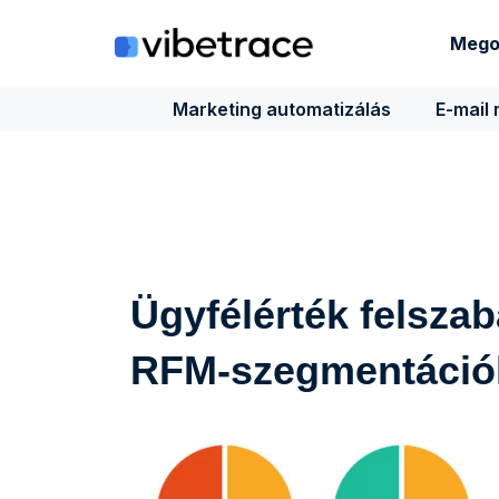
Ugrás
a
Mego
tartalomra
Marketing automatizálás
E-mail
Ügyfélérték felszab
RFM-szegmentáció