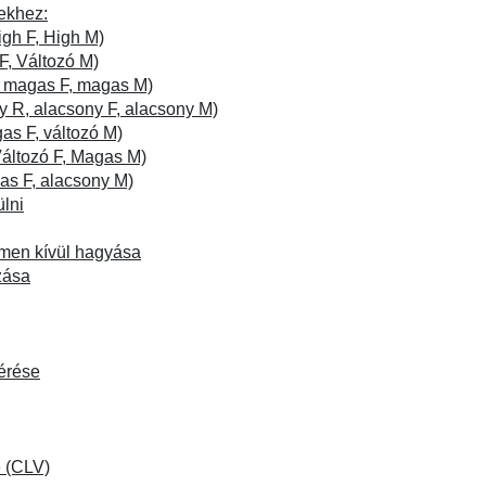
ekhez:
igh F, High M)
F, Változó M)
, magas F, magas M)
 R, alacsony F, alacsony M)
as F, változó M)
Változó F, Magas M)
as F, alacsony M)
ülni
lmen kívül hagyása
zása
érése
e (CLV)