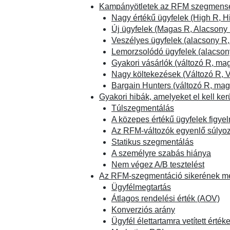
Kampányötletek az RFM szegmens
Nagy értékű ügyfelek (High R, H
Új ügyfelek (Magas R, Alacsony 
Veszélyes ügyfelek (alacsony R
Lemorzsolódó ügyfelek (alacsony
Gyakori vásárlók (változó R, mag
Nagy költekezések (Változó R, 
Bargain Hunters (változó R, mag
Gyakori hibák, amelyeket el kell ker
Túlszegmentálás
A közepes értékű ügyfelek figye
Az RFM-változók egyenlő súlyo
Statikus szegmentálás
A személyre szabás hiánya
Nem végez A/B tesztelést
Az RFM-szegmentáció sikerének m
Ügyfélmegtartás
Átlagos rendelési érték (AOV)
Konverziós arány
Ügyfél élettartamra vetített érték