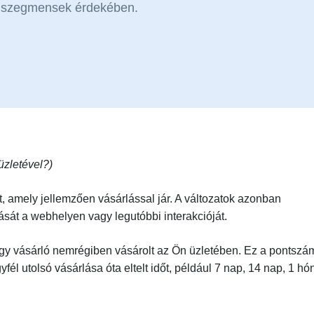
ngszegmensek érdekében.
üzletével?)
t, amely jellemzően vásárlással jár. A változatok azonban
ását a webhelyen vagy legutóbbi interakcióját.
egy vásárló nemrégiben vásárolt az Ön üzletében. Ez a pontszá
él utolsó vásárlása óta eltelt időt, például 7 nap, 14 nap, 1 hó