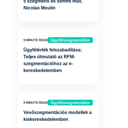
5 szegmens és semmi más.
Nicolas Moulin
Ügyfélszegmentálás
Ügyfélérték felszabadítása:
Teljes útmutató az RFM-
szegmentációhoz az e-
kereskedelemben
Ügyfélszegmentálás
Vevőszegmentációs modellek a
kiskereskedelemben