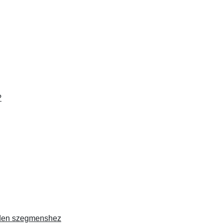
?
nden szegmenshez