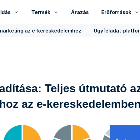
ldás
Termék
Árazás
Erőforrások
 marketing az e-kereskedelemhez
Ügyféladat-platfo
adítása: Teljes útmutató a
hoz az e-kereskedelembe