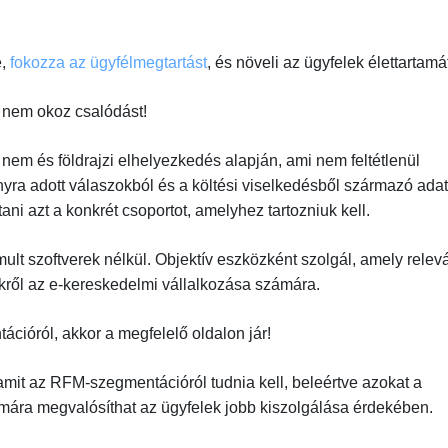
e,
fokozza az ügyfélmegtartást
, és növeli az ügyfelek élettartamá
nem okoz csalódást!
 nem és földrajzi elhelyezkedés alapján, ami nem feltétlenül
yra adott válaszokból és a költési viselkedésből származó ada
ni azt a konkrét csoportot, amelyhez tartozniuk kell.
lt szoftverek nélkül. Objektív eszközként szolgál, amely relev
ekről az e-kereskedelmi vállalkozása számára.
ióról, akkor a megfelelő oldalon jár!
mit az RFM-szegmentációról tudnia kell, beleértve azokat a
mára megvalósíthat az ügyfelek jobb kiszolgálása érdekében.