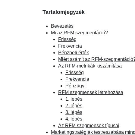
Tartalomjegyzék
Bevezetés
Mi az RFM szegmentáció?
Frissség
Frekvencia
Pénzbeli érték
Miért számít az RFM-szegmentáció
Az RFM-metrikák kiszámítása
Frissség
Frekvencia
Pénzügyi
RFM szegmensek létrehozása
1. lépés
2. lépés
3. lépés
4. lépés
Az RFM szegmensek típusai
Marketingstratégiák testreszabása mi