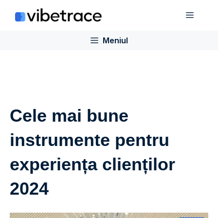
Sari
Meniu
la
conținut
Meniul
Cele mai bune
instrumente pentru
experiența clienților
2024