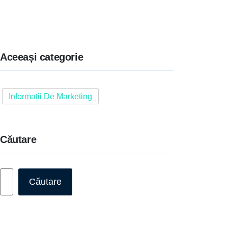
Aceeași categorie
Informații De Marketing
Căutare
Caută
Căutare