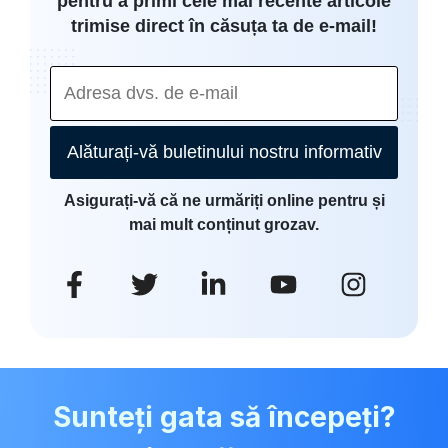
pentru a primi cele mai recente articole
trimise direct în căsuța ta de e-mail!
Alăturați-vă buletinului nostru informativ
Asigurați-vă că ne urmăriți online pentru și
mai mult conținut grozav.
Sunteți gata să începeți?