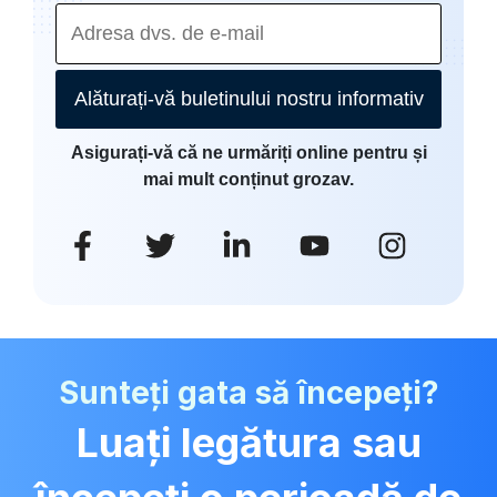
Alăturați-vă buletinului nostru informativ
Asigurați-vă că ne urmăriți online pentru și
mai mult conținut grozav.
Sunteți gata să începeți?
Luați legătura sau