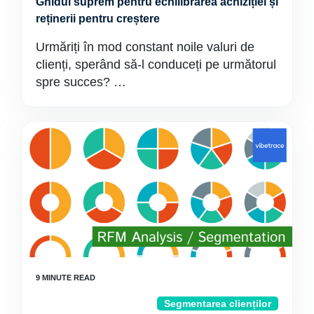
Ghidul suprem pentru echilibrarea achiziției și
reținerii pentru creștere
Urmăriți în mod constant noile valuri de
clienți, sperând să-l conduceți pe următorul
spre succes? …
Segmentarea clienților