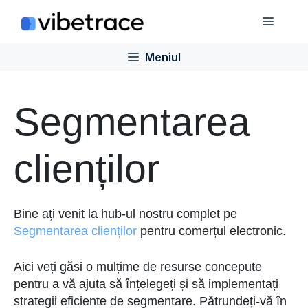
Sari
Meniu
la
conținut
Meniul
Segmentarea
clienților
Bine ați venit la hub-ul nostru complet pe
Segmentarea clienților
pentru comerțul electronic.
Aici veți găsi o mulțime de resurse concepute
pentru a vă ajuta să înțelegeți și să implementați
strategii eficiente de segmentare. Pătrundeți-vă în