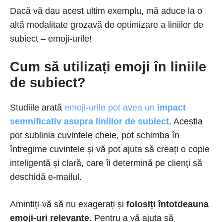
Dacă vă dau acest ultim exemplu, mă aduce la o
altă modalitate grozavă de optimizare a liniilor de
subiect – emoji-urile!
Cum să utilizați emoji în liniile
de subiect?
Studiile arată
emoji-urile pot avea un
impact
semnificativ asupra liniilor de subiect
. Aceștia
pot sublinia cuvintele cheie, pot schimba în
întregime cuvintele și vă pot ajuta să creați o copie
inteligentă și clară, care îi determină pe clienți să
deschidă e-mailul.
Amintiți-vă să nu exagerați și
folosiți întotdeauna
emoji-uri relevante
. Pentru a vă ajuta să