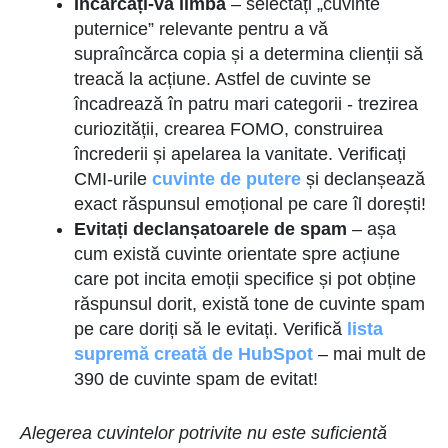
Încărcați-vă limba
– selectați „cuvinte
puternice” relevante pentru a vă
supraîncărca copia și a determina clienții să
treacă la acțiune. Astfel de cuvinte se
încadrează în patru mari categorii - trezirea
curiozității, crearea FOMO, construirea
încrederii și apelarea la vanitate. Verificați
CMI-urile
cuvinte de putere
și declanșează
exact răspunsul emoțional pe care îl dorești!
Evitați declanșatoarele de spam
– așa
cum există cuvinte orientate spre acțiune
care pot incita emoții specifice și pot obține
răspunsul dorit, există tone de cuvinte spam
pe care doriți să le evitați. Verifică
lista
supremă creată de HubSpot
– mai mult de
390 de cuvinte spam de evitat!
Alegerea cuvintelor potrivite nu este suficientă