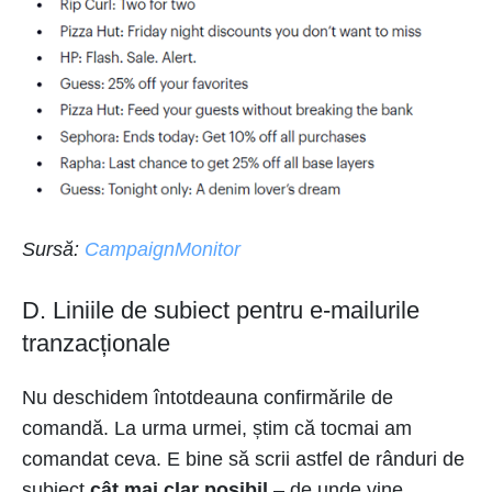
Sursă:
CampaignMonitor
D. Liniile de subiect pentru e-mailurile
tranzacționale
Nu deschidem întotdeauna confirmările de
comandă. La urma urmei, știm că tocmai am
comandat ceva. E bine să scrii astfel de rânduri de
subiect
cât mai clar posibil
– de unde vine