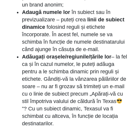
un brand anonim;
Adaugă numele lor
în subiect sau în
previzualizare – puteți crea
linii de subiect
dinamice
folosind reguli și etichete
încorporate. În acest fel, numele se va
schimba în funcție de numele destinatarului
când ajunge în căsuța de e-mail.
Adăugați orașele/regiunile/țările lor
– la fel
ca și în cazul numelor, le puteți adăuga
pentru a le schimba dinamic prin reguli și
etichete. Gândiți-vă la vânzarea pălăriilor de
soare – nu ar fi grozav să trimiteți un e-mail
cu o linie de subiect precum „Apărați-vă cu
stil împotriva valului de căldură în Texas
”? Cu un subiect dinamic, Texasul va fi
schimbat cu altceva, în funcție de locația
destinatarilor.