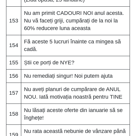
Nu am primit CADOURI NOI anul acesta.
153
Nu vă faceți griji, cumpărați de la noi la
60% reducere luna aceasta
Fă aceste 5 lucruri înainte ca mingea să
154
cadă.
155
Știi ce porți de NYE?
156
Nu remediați singur! Noi putem ajuta
Nu aveți planuri de cumpărare de ANUL
157
NOU. Iată motivația noastră pentru TINE
Nu lăsați aceste oferte din ianuarie să se
158
înghețe!
Nu rata această nebunie de vânzare până
159