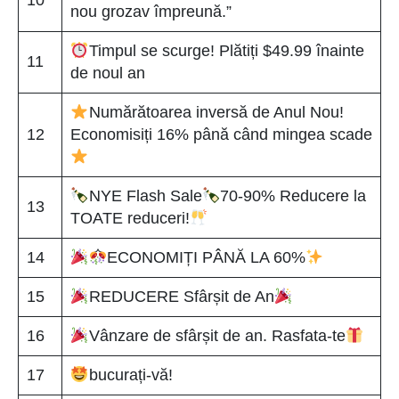
nou grozav împreună.”
Timpul se scurge! Plătiți $49.99 înainte
11
de noul an
Numărătoarea inversă de Anul Nou!
12
Economisiți 16% până când mingea scade
NYE Flash Sale
70-90% Reducere la
13
TOATE reduceri!
14
ECONOMIȚI PÂNĂ LA 60%
15
REDUCERE Sfârșit de An
16
Vânzare de sfârșit de an. Rasfata-te
17
bucurați-vă!