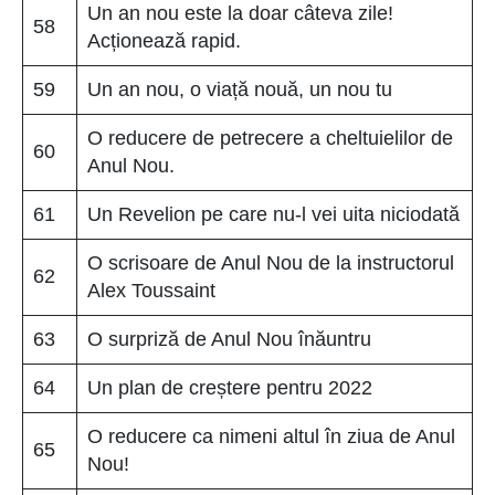
Un an nou este la doar câteva zile!
58
Acționează rapid.
59
Un an nou, o viață nouă, un nou tu
O reducere de petrecere a cheltuielilor de
60
Anul Nou.
61
Un Revelion pe care nu-l vei uita niciodată
O scrisoare de Anul Nou de la instructorul
62
Alex Toussaint
63
O surpriză de Anul Nou înăuntru
64
Un plan de creștere pentru 2022
O reducere ca nimeni altul în ziua de Anul
65
Nou!