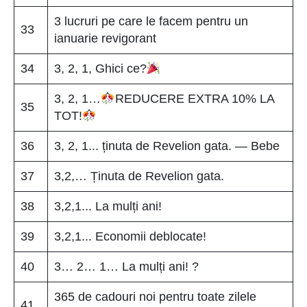
3 lucruri pe care le facem pentru un
33
ianuarie revigorant
34
3, 2, 1, Ghici ce?
3, 2, 1…
REDUCERE EXTRA 10% LA
35
TOT!
36
3, 2, 1... ținuta de Revelion gata. — Bebe
37
3,2,… Ținuta de Revelion gata.
38
3,2,1... La mulți ani!
39
3,2,1... Economii deblocate!
40
3… 2… 1… La mulți ani! ?
365 de cadouri noi pentru toate zilele
41