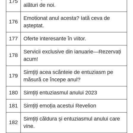
175
alături de noi.
Emotionat anul acesta? Iată ceva de
176
așteptat.
177
Oferte interesante în viitor.
Servicii exclusive din ianuarie—Rezervați
178
acum!
Simțiți acea scânteie de entuziasm pe
179
măsură ce începe anul?
180
Simțiți entuziasmul anului 2023
181
Simțiți emoția acestui Revelion
Simțiți căldura și entuziasmul anului care
182
vine.