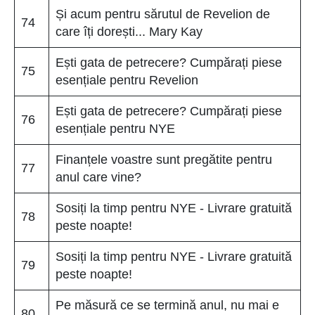
Și acum pentru sărutul de Revelion de
74
care îți dorești... Mary Kay
Ești gata de petrecere? Cumpărați piese
75
esențiale pentru Revelion
Ești gata de petrecere? Cumpărați piese
76
esențiale pentru NYE
Finanțele voastre sunt pregătite pentru
77
anul care vine?
Sosiți la timp pentru NYE - Livrare gratuită
78
peste noapte!
Sosiți la timp pentru NYE - Livrare gratuită
79
peste noapte!
Pe măsură ce se termină anul, nu mai e
80