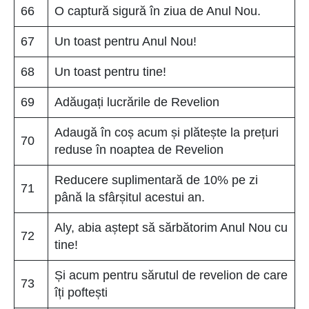
66
O captură sigură în ziua de Anul Nou.
67
Un toast pentru Anul Nou!
68
Un toast pentru tine!
69
Adăugați lucrările de Revelion
Adaugă în coș acum și plătește la prețuri
70
reduse în noaptea de Revelion
Reducere suplimentară de 10% pe zi
71
până la sfârșitul acestui an.
Aly, abia aștept să sărbătorim Anul Nou cu
72
tine!
Și acum pentru sărutul de revelion de care
73
îți poftești