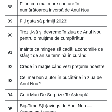
Fii în cea mai mare couture în
88
numărătoarea inversă de Anul Nou
89
Fiți gata să primiți 2023!
Treziți-vă și devreme în ziua de Anul Nou
90
pentru o mulțime de cumpărături
Înainte ca mingea să cadă! Economiile de
91
sfârșit de an se termină în curând
92
Crede în magie când vezi prețurile noastre
Cel mai bun ajutor în bucătărie în ziua de
93
Anul Nou?
94
Cutii Mari De Surprize Te Așteaptă.
Big-Time S(h)avings de Anul Nou —
95
Grooming Lounge