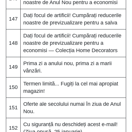
noastre de Anul Nou pentru a economisi
Dați focul de artificii! Cumpărați reducerile
147
noastre de previzualizare pentru a salva
Dați focul de artificii! Cumpărați reducerile
148
noastre de previzualizare pentru a
economisi — Colecția Home Decorators
Prima zi a anului nou, prima zi a marii
149
vânzări.
Termen limită... Fugiți la cel mai apropiat
150
magazin!
Oferte ale secolului numai în ziua de Anul
151
Nou.
Cu siguranță nu deschideți acest e-mail!
152
(Ziua opusă, 25 ianuarie)