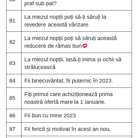
praf sub pat?
La miezul nopții poți să-ți săruți la
81
revedere această vânzare
La miezul nopții poți să săruți această
82
reducere de rămas bun
La miezul nopții, lasă-ți inima și ochii să
83
strălucească
84
Fii binecuvântat, fii puternic în 2023.
Fiți primul care achiziționează prima
85
noastră ofertă mare la 1 ianuarie.
86
Fii bun cu mine 2023
87
Fii fericit și motivat în acest an nou.