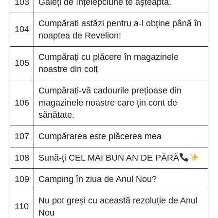
103
Găleți de înțelepciune te așteaptă.
Cumpărați astăzi pentru a-l obține până în
104
noaptea de Revelion!
Cumpărați cu plăcere în magazinele
105
noastre din colț
Cumpărați-vă cadourile prețioase din
106
magazinele noastre care țin cont de
sănătate.
107
Cumpărarea este plăcerea mea
108
Sună-ți CEL MAI BUN AN DE PĂRĂ
109
Camping în ziua de Anul Nou?
Nu pot greși cu această rezoluție de Anul
110
Nou