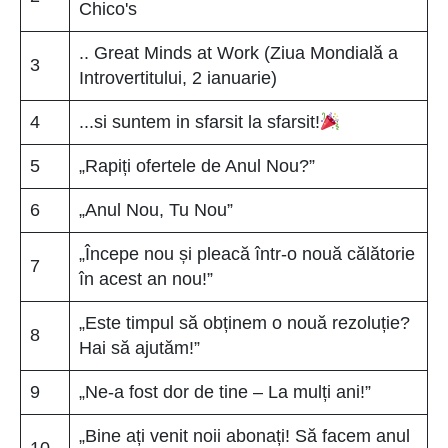
Chico's
.. Great Minds at Work (Ziua Mondială a
3
Introvertitului, 2 ianuarie)
4
...si suntem in sfarsit la sfarsit!
5
„Rapiți ofertele de Anul Nou?”
6
„Anul Nou, Tu Nou”
„Începe nou și pleacă într-o nouă călătorie
7
în acest an nou!”
„Este timpul să obținem o nouă rezoluție?
8
Hai să ajutăm!”
9
„Ne-a fost dor de tine – La mulți ani!”
„Bine ați venit noii abonați! Să facem anul
10