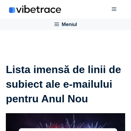
Sari
Meniu
la
conținut
Meniul
Lista imensă de linii de
subiect ale e-mailului
pentru Anul Nou