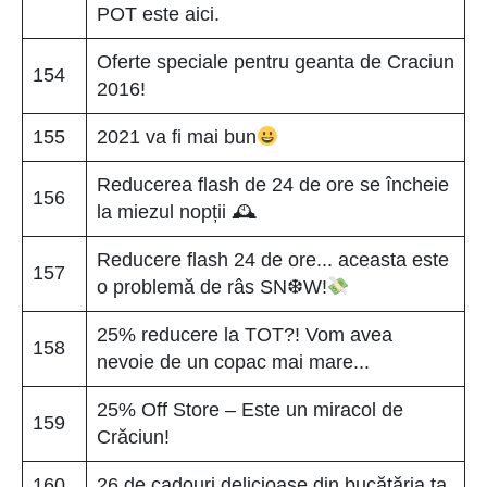
POT este aici.
Oferte speciale pentru geanta de Craciun
154
2016!
155
2021 va fi mai bun
Reducerea flash de 24 de ore se încheie
156
la miezul nopții 🕰
Reducere flash 24 de ore... aceasta este
157
o problemă de râs SN❆W!
25% reducere la TOT?! Vom avea
158
nevoie de un copac mai mare...
25% Off Store – Este un miracol de
159
Crăciun!
160
26 de cadouri delicioase din bucătăria ta.