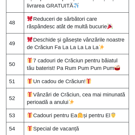
livrarea GRATUITĂ
Reduceri de sărbători care
48
răspândesc atât de multă bucurie
Deschide și găsește vânzările noastre
49
de Crăciun Fa La La La La La
7 cadouri de Crăciun pentru băiatul
50
tău baterist! Pa Rum Pum Pum Pum
51
Un cadou de Crăciun!
Vânzări de Crăciun, cea mai minunată
52
perioadă a anului
53
Cadouri pentru Ea
și pentru El
54
Special de vacanță