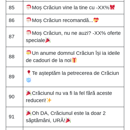
85
Moș Crăciun vine la tine cu -XX%
86
Moș Crăciun recomandă...
Moș Crăciun, nu ne auzi? -XX% oferte
87
speciale
Un anume domnul Crăciun își ia ideile
88
de cadouri de la noi
Te așteptăm la petrecerea de Crăciun
89
Crăciunul nu va fi la fel fără aceste
90
reduceri!
Oh DA, Crăciunul este la doar 2
91
săptămâni, URĂ!