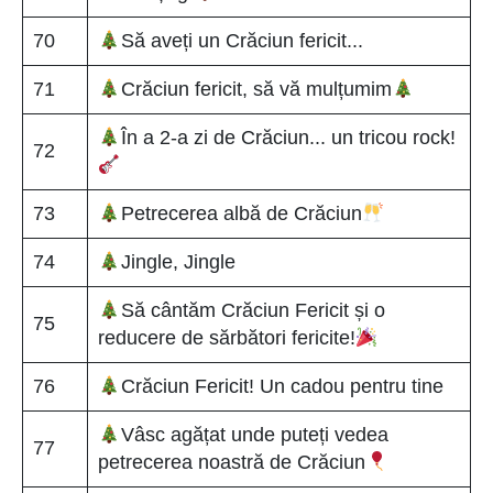
70
Să aveți un Crăciun fericit...
71
Crăciun fericit, să vă mulțumim
În a 2-a zi de Crăciun... un tricou rock!
72
73
Petrecerea albă de Crăciun
74
Jingle, Jingle
Să cântăm Crăciun Fericit și o
75
reducere de sărbători fericite!
76
Crăciun Fericit! Un cadou pentru tine
Vâsc agățat unde puteți vedea
77
petrecerea noastră de Crăciun