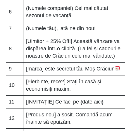
(Numele companiei) Cel mai căutat
6
sezonul de vacanță
7
(Numele tău), iată-ne din nou!
[Uimitor + 25% Off!] Această vânzare va
8
dispărea într-o clipită. (La fel și cadourile
noastre de Crăciun cele mai vândute.)
9
[marca] este secretul tău Moș Crăciun
[Fierbinte, rece?] Stați în casă și
10
economisiți maxim.
11
[INVITAȚIE] Ce faci pe {date aici}
[Produs nou] a sosit. Comandă acum
12
înainte să epuizăm.