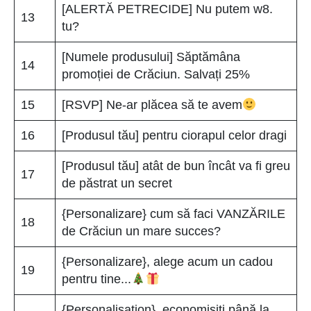
[ALERTĂ PETRECIDE] Nu putem w8.
13
tu?
[Numele produsului] Săptămâna
14
promoției de Crăciun. Salvați 25%
15
[RSVP] Ne-ar plăcea să te avem
16
[Produsul tău] pentru ciorapul celor dragi
[Produsul tău] atât de bun încât va fi greu
17
de păstrat un secret
{Personalizare} cum să faci VANZĂRILE
18
de Crăciun un mare succes?
{Personalizare}, alege acum un cadou
19
pentru tine...
{Personalisation}, economisiți până la