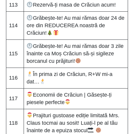
113
Rezervă-ți masa de Crăciun acum!
Grăbește-te! Au mai rămas doar 24 de
114
ore din REDUCEREA noastră de
Crăciun!
Grăbește-te! Au mai rămas doar 3 zile
115
înainte ca Moș Crăciun să-și sigileze
borcanul cu prăjituri!
În prima zi de Crăciun, R+W mi-a
116
dat…
Economii de Crăciun | Găsește-ți
117
piesele perfecte
Prajituri gustoase ediție limitată Mrs.
118
Claus tocmai au sosit! Luați-l pe al tău
înainte de a epuiza stocul