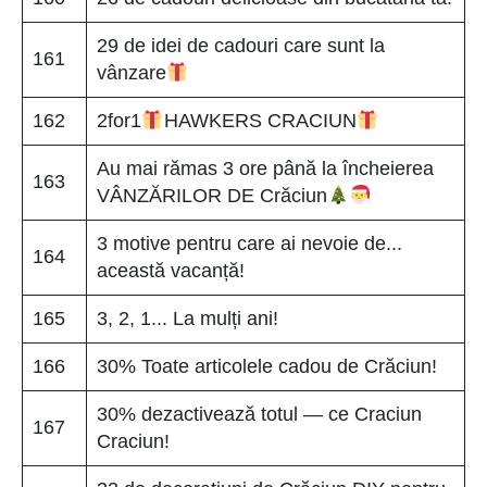
29 de idei de cadouri care sunt la
161
vânzare
162
2for1
HAWKERS CRACIUN
Au mai rămas 3 ore până la încheierea
163
VÂNZĂRILOR DE Crăciun
3 motive pentru care ai nevoie de...
164
această vacanță!
165
3, 2, 1... La mulți ani!
166
30% Toate articolele cadou de Crăciun!
30% dezactivează totul — ce Craciun
167
Craciun!