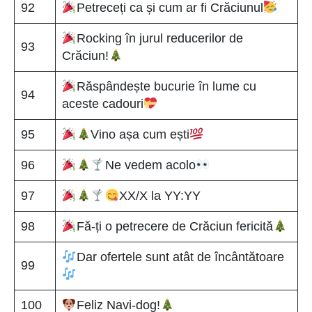
92
Petreceți ca și cum ar fi Crăciunul
Rocking în jurul reducerilor de
93
Crăciun!
Răspândește bucurie în lume cu
94
aceste cadouri
95
Vino așa cum ești
96
Ne vedem acolo
97
XX/X la YY:YY
98
Fă-ți o petrecere de Crăciun fericită
Dar ofertele sunt atât de încântătoare
99
100
Feliz Navi-dog!