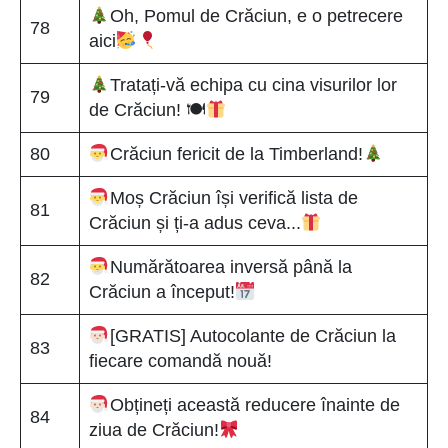
Oh, Pomul de Crăciun, e o petrecere
78
aici
Tratați-vă echipa cu cina visurilor lor
79
de Crăciun! 🍽
80
Crăciun fericit de la Timberland!
Moș Crăciun își verifică lista de
81
Crăciun și ți-a adus ceva...
Numărătoarea inversă până la
82
Crăciun a început!
[GRATIS] Autocolante de Crăciun la
83
fiecare comandă nouă!
Obțineți această reducere înainte de
84
ziua de Crăciun!