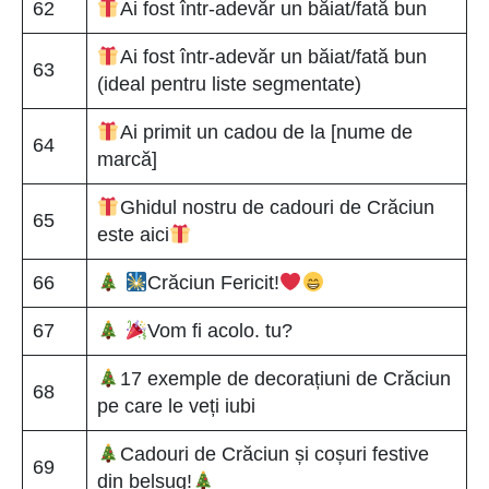
62
Ai fost într-adevăr un băiat/fată bun
Ai fost într-adevăr un băiat/fată bun
63
(ideal pentru liste segmentate)
Ai primit un cadou de la [nume de
64
marcă]
Ghidul nostru de cadouri de Crăciun
65
este aici
66
Crăciun Fericit!
67
Vom fi acolo. tu?
17 exemple de decorațiuni de Crăciun
68
pe care le veți iubi
Cadouri de Crăciun și coșuri festive
69
din belșug!