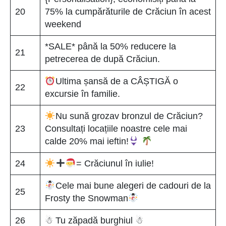
20
75% la cumpărăturile de Crăciun în acest
weekend
*SALE* până la 50% reducere la
21
petrecerea de după Crăciun.
Ultima șansă de a CÂȘTIGĂ o
22
excursie în familie.
Nu sună grozav bronzul de Crăciun?
23
Consultați locațiile noastre cele mai
calde 20% mai ieftin!
24
= Crăciunul în iulie!
Cele mai bune alegeri de cadouri de la
25
Frosty the Snowman
26
☃ Tu zăpadă burghiul ☃