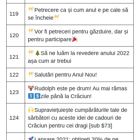
Petrecere ca și cum anul e pe cale să
119
se încheie
Vor fi petreceri pentru găzduire, dar și
120
pentru participare
Să ne luăm la revedere anului 2022
121
așa cum ar trebui
122
Salutări pentru Anul Nou!
Rudolph este pe drum! Au mai rămas
123
zile până la Crăciun!
Supraviețuiește cumpărăturile tale de
124
sărbători cu aceste idei de cadouri de
Crăciun pentru cei dragi [sub $73]
Lansare 2021: obțineți 20% de pe