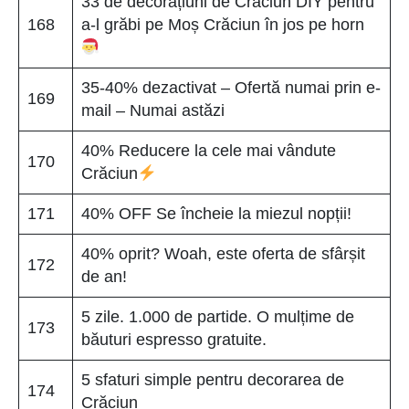
33 de decorațiuni de Crăciun DIY pentru
168
a-l grăbi pe Moș Crăciun în jos pe horn
35-40% dezactivat – Ofertă numai prin e-
169
mail – Numai astăzi
40% Reducere la cele mai vândute
170
Crăciun
171
40% OFF Se încheie la miezul nopții!
40% oprit? Woah, este oferta de sfârșit
172
de an!
5 zile. 1.000 de partide. O mulțime de
173
băuturi espresso gratuite.
5 sfaturi simple pentru decorarea de
174
Crăciun