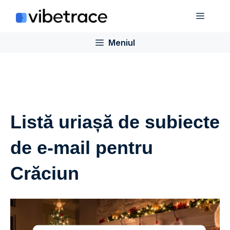
Sari
Meniu
la
conținut
Meniul
Listă uriașă de subiecte
de e-mail pentru
Crăciun