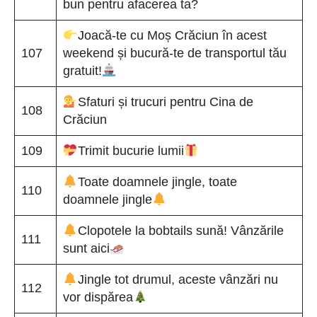
bun pentru afacerea ta?
Joacă-te cu Moș Crăciun în acest
107
weekend și bucură-te de transportul tău
gratuit!
Sfaturi și trucuri pentru Cina de
108
Crăciun
109
Trimit bucurie lumii
Toate doamnele jingle, toate
110
doamnele jingle
Clopotele la bobtails sună! Vânzările
111
sunt aici
Jingle tot drumul, aceste vânzări nu
112
vor dispărea