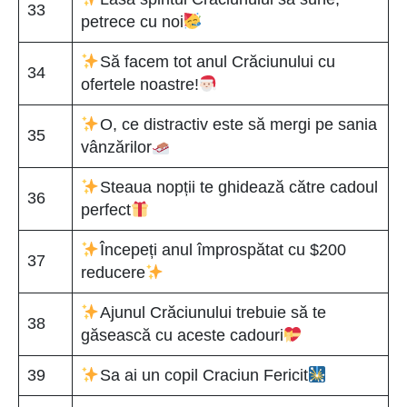
33
petrece cu noi
Să facem tot anul Crăciunului cu
34
ofertele noastre!
O, ce distractiv este să mergi pe sania
35
vânzărilor
Steaua nopții te ghidează către cadoul
36
perfect
Începeți anul împrospătat cu $200
37
reducere
Ajunul Crăciunului trebuie să te
38
găsească cu aceste cadouri
39
Sa ai un copil Craciun Fericit