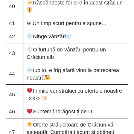
Răspândește fericire în acest Crăciun
40
41
❄ Un timp scurt pentru a spune...
42
Ninge vânzări
O furtună de vânzări pentru un
43
Crăciun alb
Iubito, e frig afară vino la petrecerea
44
noastră
Inimile vor străluci cu ofertele noastre
45
-XX%!
46
Suntem îndrăgostiți de U
Oferte strălucitoare de Crăciun vă
47
așteaptă! Cumpărați acum și obțineți