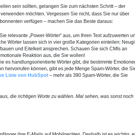
eilen sein sollten, gelangen Sie zum nächsten Schritt – der
 verwenden möchten. Vergessen Sie nicht, dass Sie nur über
Abonnenten verfügen – machen Sie das Beste daraus:
ie relevante „Power-Wörter“ aus, um Ihren Text aufzuwerten u
Wörter lassen sich in vier große Kategorien einteilen: Neugi
bauen und Eitelkeit ansprechen. Schauen Sie sich CMIs an
motionale Reaktion aus, die Sie wollen!
e es handlungsorientierte Wörter gibt, die bestimmte Emotione
n hervorrufen können, gibt es jede Menge Spam-Wörter, die Si
ive Liste von HubSpot
– mehr als 390 Spam-Wörter, die Sie
t aus, die richtigen Worte zu wählen. Mal sehen, was sonst noch
fänger ihre E-Mails auf Mobilgeräten. Deshalb ist es wichtig, e