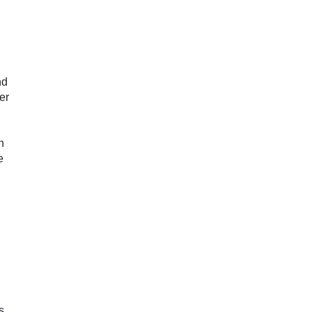
nd
er
n
e
s