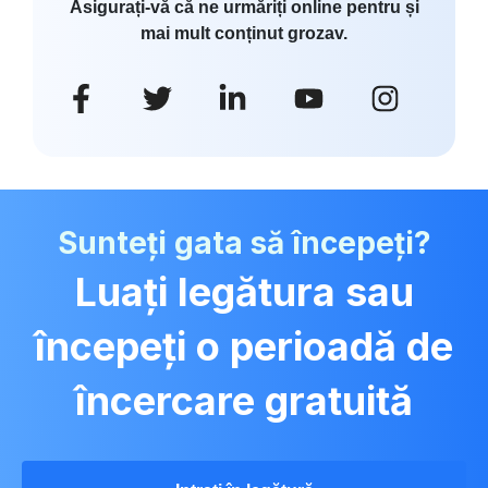
Asigurați-vă că ne urmăriți online pentru și
mai mult conținut grozav.
Sunteți gata să începeți?
Luați legătura sau
începeți o perioadă de
încercare gratuită