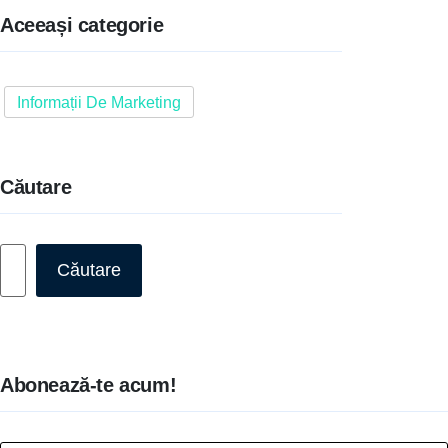
Aceeași categorie
Informații De Marketing
Căutare
Caută
Căutare
Abonează-te acum!