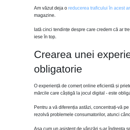
Am văzut deja o
reducerea traficului în acest a
magazine.
Iată cinci tendințe despre care credem că ar tre
iese în top.
Crearea unei experien
obligatorie
O experiență de comerț online eficientă și priet
mărcile care câștigă la jocul digital - este oblig
Pentru a vă diferenția astăzi, concentrați-vă pe v
rezolvă problemele consumatorilor, atunci cân
Așa cum un asistent de vânzări s-ar îndrepta spr