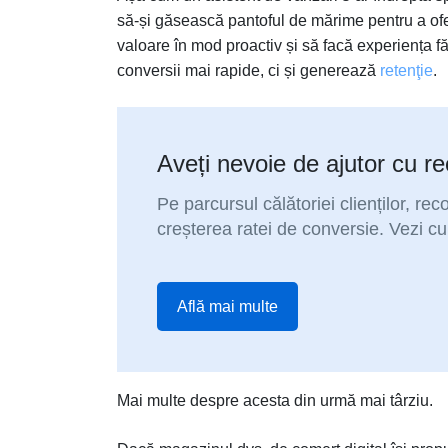
să-și găsească pantoful de mărime pentru a ofe
valoare în mod proactiv și să facă experiența fă
conversii mai rapide, ci și generează
retenţie
.
Aveți nevoie de ajutor cu 
Pe parcursul călătoriei clienților, r
creșterea ratei de conversie. Vezi c
Află mai multe
Mai multe despre acesta din urmă mai târziu.