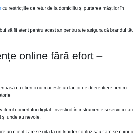
n
cu restricțiile de retur de la domiciliu și purtarea măștilor în
bui să fii atent pentru acest an pentru a te asigura că brandul tă
țe online fără efort –
enoasă cu clienții nu mai este un factor de diferențiere pentru
atorie.
iitorul comerțului digital, investind în instrumente și servicii car
d și unde au nevoie.
e un client care se uită la un frigider confuz sau care se chinui