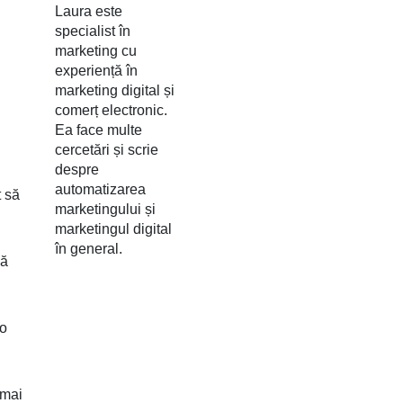
Laura este
specialist în
marketing cu
experiență în
marketing digital și
comerț electronic.
Ea face multe
cercetări și scrie
despre
automatizarea
t să
marketingului și
marketingul digital
în general.
nă
 o
 mai