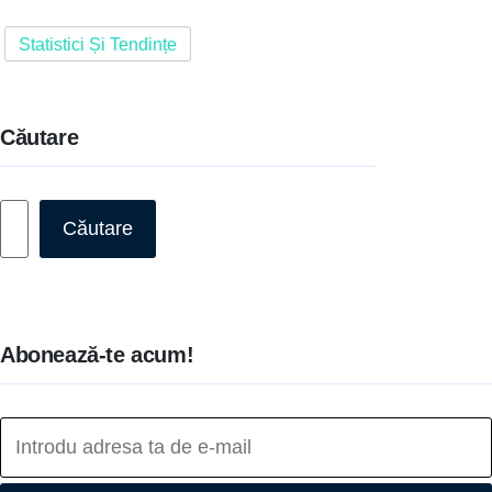
Statistici Și Tendințe
Căutare
Caută
Căutare
Abonează-te acum!