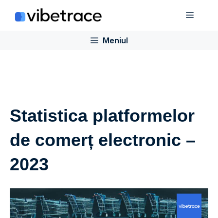
Sari
Meniu
la
conținut
Meniul
Statistica platformelor
de comerț electronic –
2023