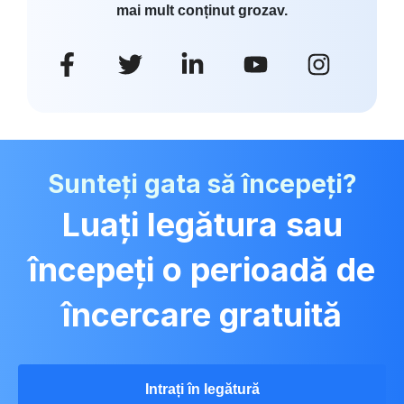
mai mult conținut grozav.
Sunteți gata să începeți?
Luați legătura sau
începeți o perioadă de
încercare gratuită
Intrați în legătură