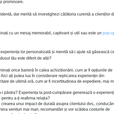
și promovare.
entă, dar merită să investighezi călătoria curentă a clienților d
mpinați cu un mesaj memorabil, captivant și util sau este un
pop-u
 experiența lor personalizată și menită să-i ajute să găsească c
usul tău este diferit de alții?
minați orice barieră în calea achiziționării, cum ar fi opțiunile de
? Aici ați putea lua în considerare replicarea experienței din
itare de ultimă oră, cum ar fi incertitudinea de expediere, mai m
u a-i păstra? Experiența ta post-cumpărare generează o experienț
zi pentru a-ți reafirma relația?
crearea unui impact de durată asupra clientului dvs., conducân
genera venituri mai mari, recomandări și vor scădea costurile de