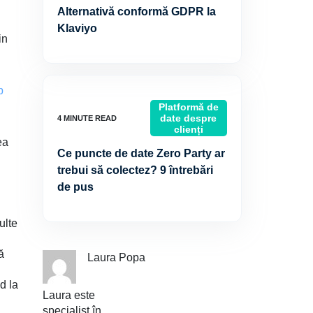
Alternativă conformă GDPR la
Klaviyo
in
p
Platformă de
date despre
clienți
ea
Ce puncte de date Zero Party ar
trebui să colectez? 9 întrebări
de pus
ulte
ă
Laura Popa
d la
Laura este
specialist în