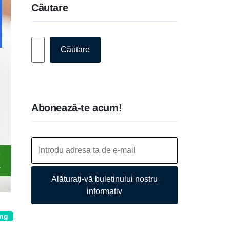
Căutare
Caută
Căutare
Abonează-te acum!
Alăturați-vă buletinului nostru
informativ
ing