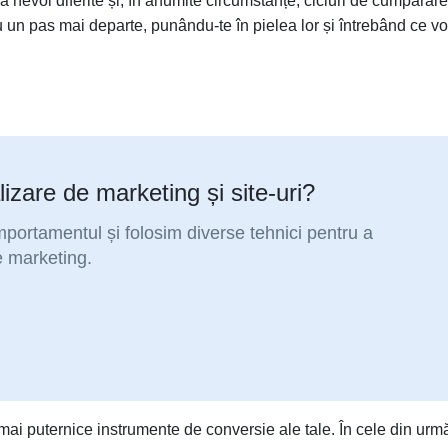
 nevoi diferite și, în anumite circumstanțe, cicluri de cumpărare
n pas mai departe, punându-te în pielea lor și întrebând ce vo
izare de marketing și site-uri?
omportamentul și folosim diverse tehnici pentru a
e marketing.
 mai puternice instrumente de conversie ale tale. În cele din urm