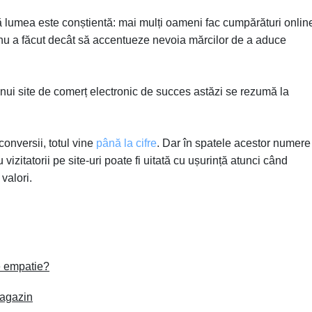
lumea este conștientă: mai mulți oameni fac cumpărături onlin
u a făcut decât să accentueze nevoia mărcilor de a aduce
ui site de comerț electronic de succes astăzi se rezumă la
onversii, totul vine
până la cifre
. Dar în spatele acestor numere
vizitatorii pe site-uri poate fi uitată cu ușurință atunci când
 valori.
e empatie?
magazin