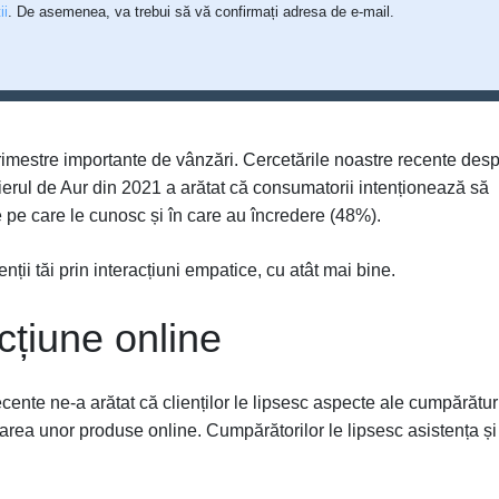
ii
. De asemenea, va trebui să vă confirmați adresa de e-mail.
rimestre importante de vânzări. Cercetările noastre recente des
ierul de Aur din 2021 a arătat că consumatorii intenționează să
pe care le cunosc și în care au încredere (48%).
nții tăi prin interacțiuni empatice, cu atât mai bine.
acțiune online
ecente ne-a arătat că clienților le lipsesc aspecte ale cumpărătur
ea unor produse online. Cumpărătorilor le lipsesc asistența și