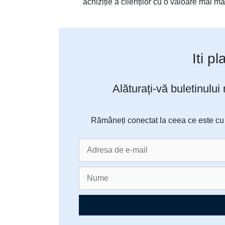
achiziție a clienților cu o valoare mai m
Iti p
Alăturați-vă buletinului
Rămâneți conectat la ceea ce este cu a