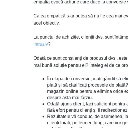
empatia evocă acțiune care duce la conversie 
Calea empatică s-ar putea să nu fie cea mai evid
acel obiectiv.
La punctul de achiziție, clienții dvs. sunt întâ
intruziv
?
Odată ce sunt conștienți de produsul dvs., este
mai bună soluție pentru ei? Înțeleg ei de ce prod
În etapa de conversie, v-ați gândit să eli
plată și să clarificați procesele de plată
magazin online pentru a elimina orice ez
despre asta mai târziu.
Odată ajuns client, faci suficient pentr
fără efort pentru clienți și îi redirecțione
Rezultatele vă conduc, de asemenea, la 
clienți loiali, pe termen lung, care vor 