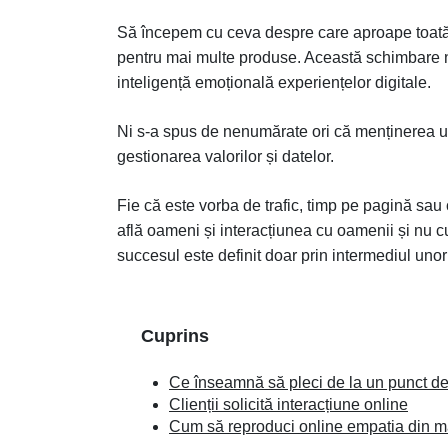
Să începem cu ceva despre care aproape toată 
pentru mai multe produse. Această schimbare n
inteligență emoțională experiențelor digitale.
Ni s-a spus de nenumărate ori că menținerea un
gestionarea valorilor și datelor.
Fie că este vorba de trafic, timp pe pagină sau c
află oameni și interacțiunea cu oamenii și nu cu 
succesul este definit doar prin intermediul unor
Cuprins
Ce înseamnă să pleci de la un punct d
Clienții solicită interacțiune online
Cum să reproduci online empatia din 