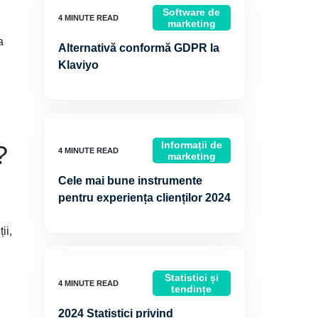
Software de
marketing
a
Alternativă conformă GDPR la
Klaviyo
Informații de
?
marketing
Cele mai bune instrumente
pentru experiența clienților 2024
ii,
Statistici și
tendințe
2024 Statistici privind