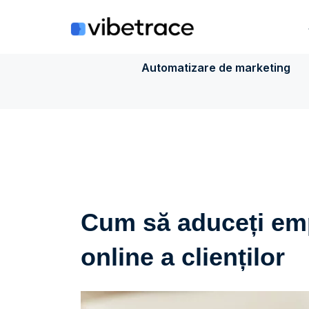
Sari
la
conținut
Automatizare de marketing
Cum să aduceți emp
online a clienților