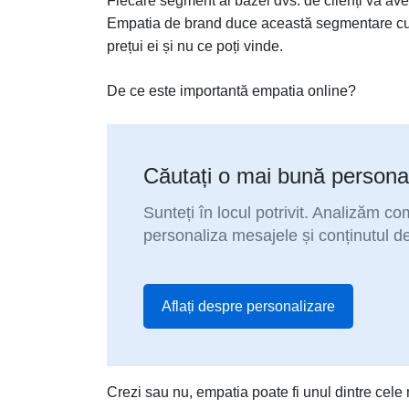
Fiecare segment al bazei dvs. de clienți va avea
Empatia de brand duce această segmentare cu u
prețui ei și nu ce poți vinde.
De ce este importantă empatia online?
Căutați o mai bună personal
Sunteți în locul potrivit. Analizăm c
personaliza mesajele și conținutul d
Aflați despre personalizare
Crezi sau nu, empatia poate fi unul dintre cele