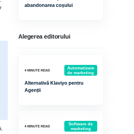
.
abandonarea coșului
r
Alegerea editorului
Automatizare
de marketing
Alternativă Klaviyo pentru
Agenții
Software de
ă,
marketing