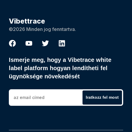
Vibettrace
©2026 Minden jog fenntartva.
Ismerje meg, hogy a Vibetrace white
label platform hogyan lendítheti fel
ügynöksége növekedését
Iratkozz fel most