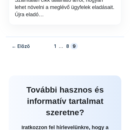
lehet növelni a meglévő ügyfelek eladásait.
Újra eladó…
oldal
oldal
oldal
←
Előző
1
…
8
9
További hasznos és
informatív tartalmat
szeretne?
Iratkozzon fel hírlevelünkre, hogy a