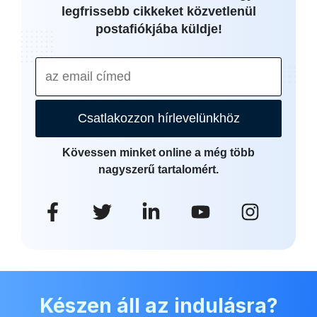
legfrissebb cikkeket közvetlenül
postafiókjába küldje!
Csatlakozzon hírlevelünkhöz
Kövessen minket online a még több
nagyszerű tartalomért.
Készen áll az indulásra?