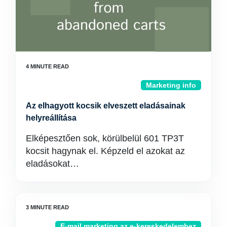
Marketing info
Az elhagyott kocsik elveszett eladásainak
helyreállítása
Elképesztően sok, körülbelül 601 TP3T
kocsit hagynak el. Képzeld el azokat az
eladásokat…
E-mail marketing az e-kereskedelemhez