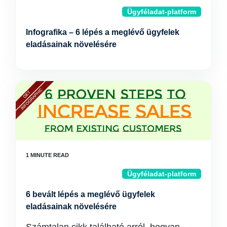
Ügyféladat-platform
Infografika – 6 lépés a meglévő ügyfelek
eladásainak növelésére
Ügyféladat-platform
6 bevált lépés a meglévő ügyfelek
eladásainak növelésére
Számtalan cikk található arról, hogyan