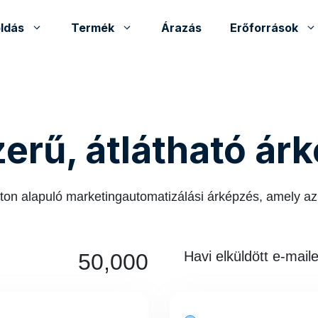
ldás
Termék
Árazás
Erőforrások
erű, átlátható ár
aton alapuló marketingautomatizálási árképzés, amely az
Havi elküldött e-mail
50,000