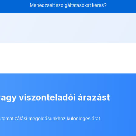
Menedzselt szolgáltatásokat keres?
agy viszonteladói árazást
utomatizálási megoldásunkhoz különleges árat