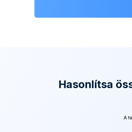
Hasonlítsa ös
A t