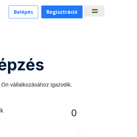
Belépés
Regisztráció
képzés
 Ön vállalkozásához igazodik.
ek
0