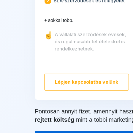
SLA-szerződések és felügyelet
+ sokkal több.
A vállalati szerződések évesek,
és rugalmasabb feltételekkel is
rendelkezhetnek.
Lépjen kapcsolatba velünk
Pontosan annyit fizet, amennyit hasz
rejtett költség
mint a többi marketin