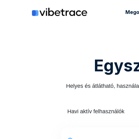
Ugrás
a
Mego
tartalomra
Egysz
Helyes és átlátható, használ
Havi aktív felhasználók