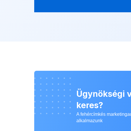
Ügynökségi v
keres?
A fehércímkés marketinga
alkalmazunk