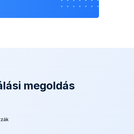
álási megoldás
zzák