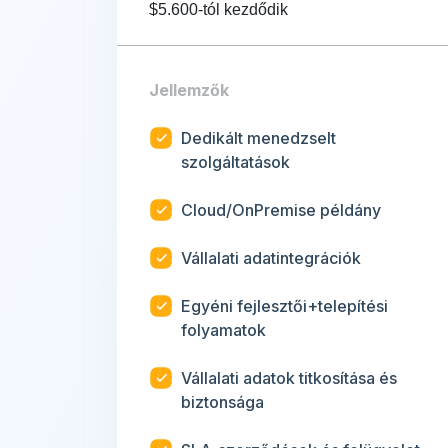
$5.600-tól kezdődik
Jellemzők
Dedikált menedzselt
szolgáltatások
Cloud/OnPremise példány
Vállalati adatintegrációk
Egyéni fejlesztői+telepítési
folyamatok
Vállalati adatok titkosítása és
biztonsága