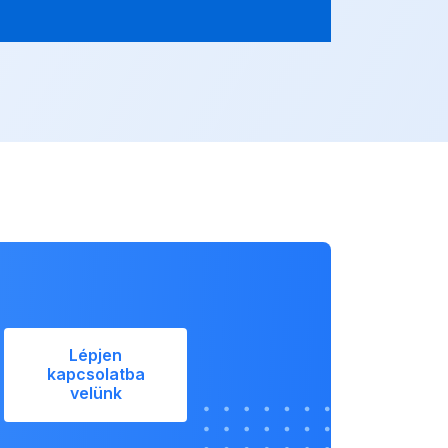
Lépjen
kapcsolatba
velünk