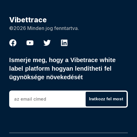
Vibettrace
©2026 Minden jog fenntartva.
Ismerje meg, hogy a Vibetrace white
label platform hogyan lendítheti fel
ügynöksége növekedését
Iratkozz fel most