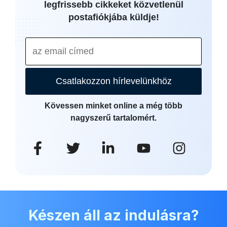
legfrissebb cikkeket közvetlenül
postafiókjába küldje!
Csatlakozzon hírlevelünkhöz
Kövessen minket online a még több
nagyszerű tartalomért.
Készen áll az indulásra?