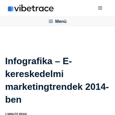
Ugrás
Menü
a
tartalomra
Menü
Infografika – E-
kereskedelmi
marketingtrendek 2014-
ben