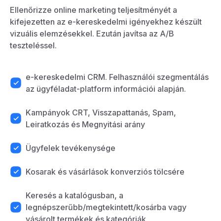
Ellenőrizze online marketing teljesítményét a
kifejezetten az e-kereskedelmi igényekhez készült
vizuális elemzésekkel. Ezután javítsa az A/B
teszteléssel.
e-kereskedelmi CRM. Felhasználói szegmentálás
az ügyféladat-platform információi alapján.
Kampányok CRT, Visszapattanás, Spam,
Leiratkozás és Megnyitási arány
Ügyfelek tevékenysége
Kosarak és vásárlások konverziós tölcsére
Keresés a katalógusban, a
legnépszerűbb/megtekintett/kosárba vagy
vásárolt termékek és kategóriák