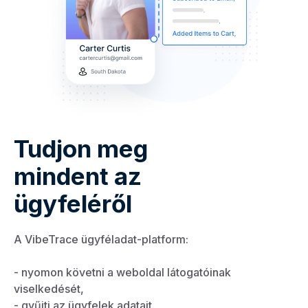
Tudjon meg
mindent az
ügyfeléről
A VibeTrace ügyféladat-platform:
- nyomon követni a weboldal látogatóinak
viselkedését,
- gyűjti az ügyfelek adatait,