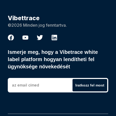
Vibettrace
©2026 Minden jog fenntartva.
Ismerje meg, hogy a Vibetrace white
label platform hogyan lendítheti fel
ügynöksége növekedését
Iratkozz fel most