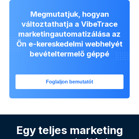
Megmutatjuk, hogyan
változtathatja a VibeTrace
marketingautomatizálása az
Ön e-kereskedelmi webhelyét
bevételtermelő géppé
Foglaljon bemutatót
Egy teljes marketing