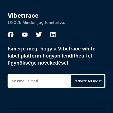
Vibettrace
©2026 Minden jog fenntartva.
Ismerje meg, hogy a Vibetrace white
label platform hogyan lendítheti fel
ügynöksége növekedését
Iratkozz fel most