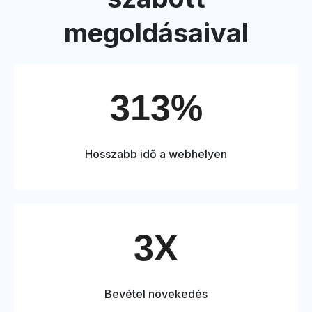
megoldásaival
313%
Hosszabb idő a webhelyen
3X
Bevétel növekedés