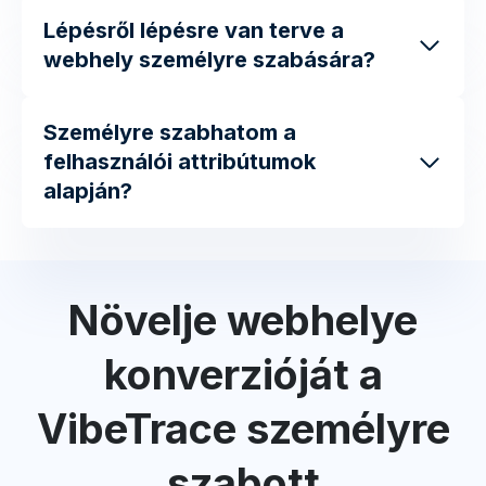
Lépésről lépésre van terve a
webhely személyre szabására?
Személyre szabhatom a
felhasználói attribútumok
alapján?
Növelje webhelye
konverzióját a
VibeTrace személyre
szabott