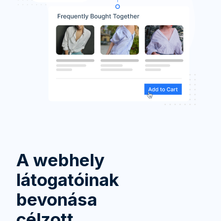
A webhely
látogatóinak
bevonása
célzott