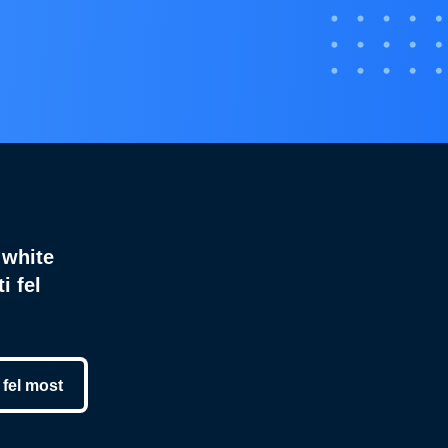
 white
i fel
 fel most