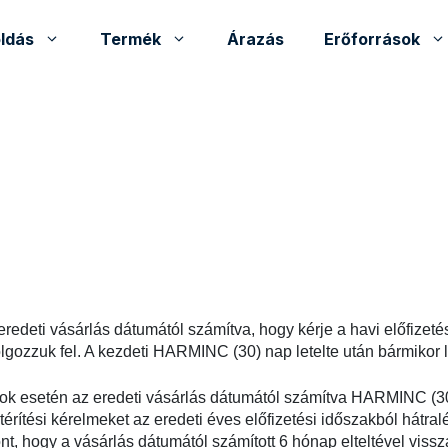
ldás
Termék
Árazás
Erőforrások
redeti vásárlás dátumától számítva, hogy kérje a havi előfize
olgozzuk fel. A kezdeti HARMINC (30) nap letelte után bármikor 
ok esetén az eredeti vásárlás dátumától számítva HARMINC (30
atérítési kérelmeket az eredeti éves előfizetési időszakból hátra
nt, hogy a vásárlás dátumától számított 6 hónap elteltével vissz