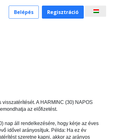
Belépés
Regisztráció
tés visszatérítését. A HARMINC (30) NAPOS
lemondhatja az előfizetést.
) nap áll rendelkezésére, hogy kérje az éves
lévő idővel arányosítjuk. Példa: Ha ez év
atérítést szeretne kapni, akkor az arányos