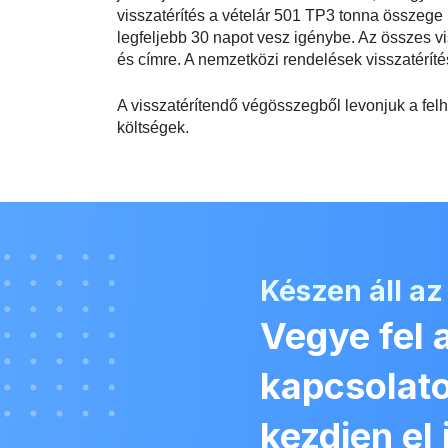
visszatérítés a vételár 501 TP3 tonna összege 
legfeljebb 30 napot vesz igénybe. Az összes vi
és címre. A nemzetközi rendelések visszatéríté
A visszatérítendő végösszegből levonjuk a felha
költségek.
Készen áll az
Vegye fel 
kapcsolato
kezdjen el