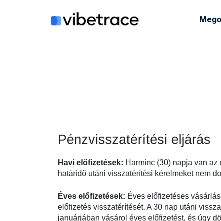
Ugrás
a
Mego
tartalomra
Pénzvisszatérítési eljárás
Havi előfizetések:
Harminc (30) napja van az e
határidő utáni visszatérítési kérelmeket nem d
Éves előfizetések:
Éves előfizetéses vásárlás
előfizetés visszatérítését. A 30 nap utáni vissz
januárjában vásárol éves előfizetést, és úgy dö