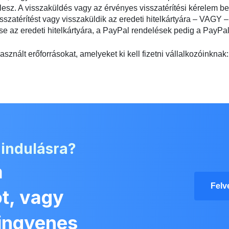
lesz. A visszaküldés vagy az érvényes visszatérítési kérelem ben
sszatérítést vagy visszaküldik az eredeti hitelkártyára – VAGY 
se az eredeti hitelkártyára, a PayPal rendelések pedig a PayPa
sznált erőforrásokat, amelyeket ki kell fizetni vállalkozóinknak:
 indulásra?
a
Felv
t, vagy
 ingyenes