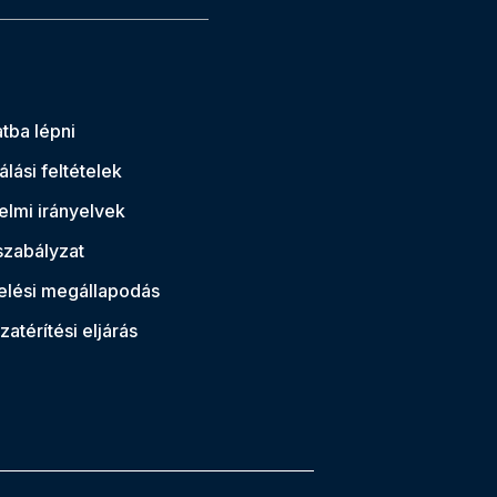
tba lépni
lási feltételek
lmi irányelvek
szabályzat
elési megállapodás
atérítési eljárás