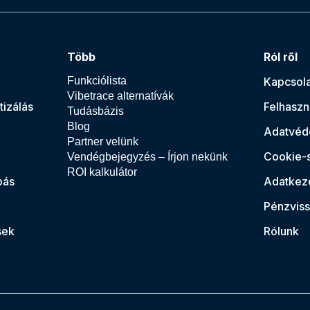
Több
Ról ről
Funkciólista
Kapcsola
Vibetrace alternatívák
tizálás
Felhaszná
Tudásbázis
Blog
Adatvéde
Partner velünk
Cookie-
Vendégbejegyzés – Írjon nekünk
ROI kalkulátor
bás
Adatkez
Pénzvissz
sek
Rólunk