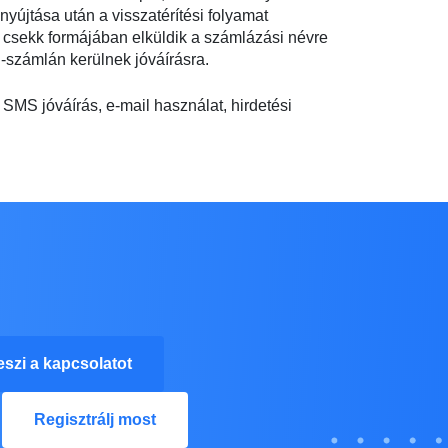
yújtása után a visszatérítési folyamat
– csekk formájában elküldik a számlázási névre
l-számlán kerülnek jóváírásra.
 SMS jóváírás, e-mail használat, hirdetési
eszi a kapcsolatot
Regisztrálj most