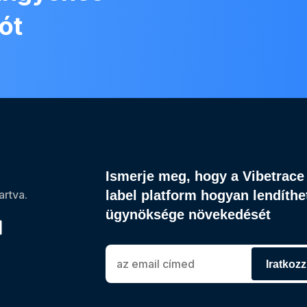
ót
Ismerje meg, hogy a Vibetrace
rtva.
label platform hogyan lendíthet
ügynöksége növekedését
Iratkozz