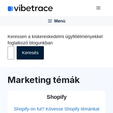
Ugrás
Menü
a
tartalomra
Menü
Keressen a kiskereskedelmi ügyfélélményekkel
foglalkozó blogunkban
Keresés
Marketing témák
Shopify
Shopify-on fut? Kövesse Shopify témánkat