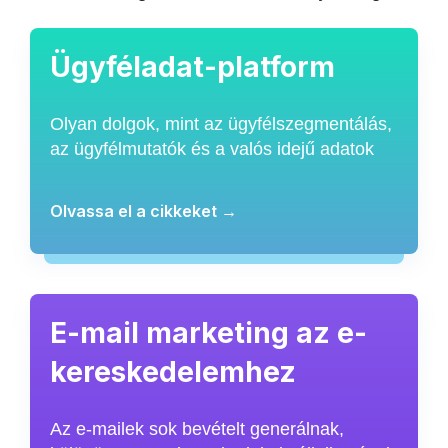
Ügyféladat-platform
Olyan dolgok, mint az ügyfélszegmentálás,
az ügyfélmutatók és a valós idejű adatok
Olvassa el a cikkeket →
E-mail marketing az e-
kereskedelemhez
Az e-mailek sok bevételt generálnak,