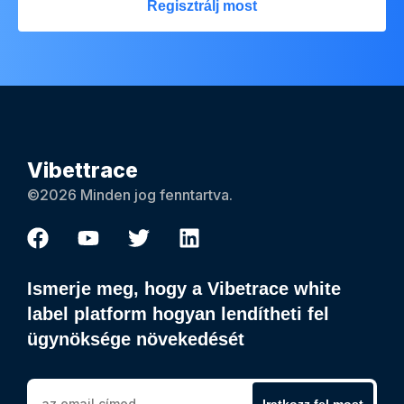
Regisztrálj most
Vibettrace
©2026 Minden jog fenntartva.
Ismerje meg, hogy a Vibetrace white
label platform hogyan lendítheti fel
ügynöksége növekedését
Iratkozz fel most