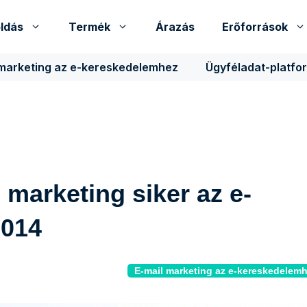
ldás
Termék
Árazás
Erőforrások
 marketing az e-kereskedelemhez
Ügyféladat-platfo
l marketing siker az e-
2014
E-mail marketing az e-kereskedelem