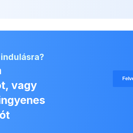
 indulásra?
a
Felv
t, vagy
 ingyenes
ót