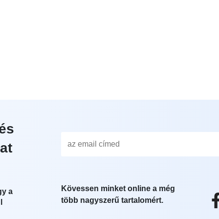
és
at
Kövessen minket online a még
gy a
több nagyszerű tartalomért.
l