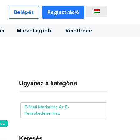
Belépés
Regisztráció
rm
Marketing info
Vibettrace
Ugyanaz a kategória
E-Mail Marketing Az E-
Kereskedelemhez
hez
Keresés