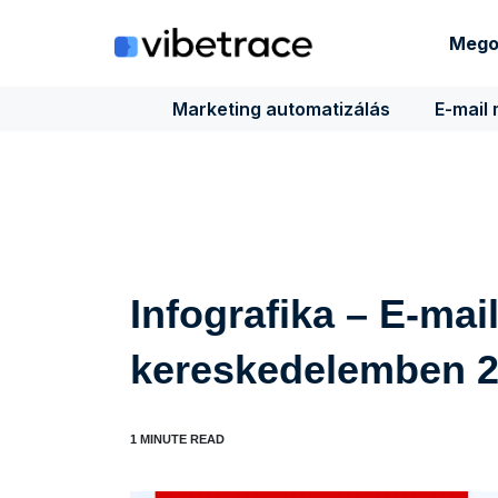
Ugrás
a
Mego
tartalomra
Marketing automatizálás
E-mail
Infografika – E-mai
kereskedelemben 