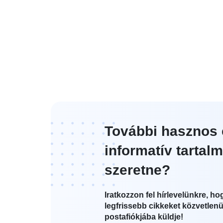
További hasznos 
informatív tartalm
szeretne?
Iratkozzon fel hírlevelünkre, ho
legfrissebb cikkeket közvetlenü
postafiókjába küldje!