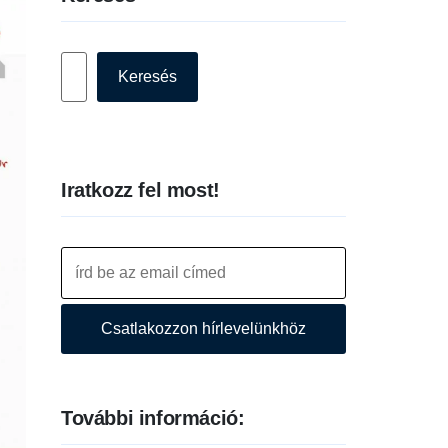
Keresés
Keresés
Iratkozz fel most!
Csatlakozzon hírlevelünkhöz
További információ: