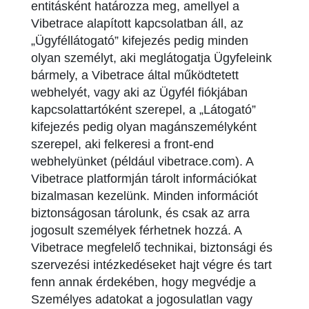
entitásként határozza meg, amellyel a
Vibetrace alapított kapcsolatban áll, az
„Ügyféllátogató” kifejezés pedig minden
olyan személyt, aki meglátogatja Ügyfeleink
bármely, a Vibetrace által működtetett
webhelyét, vagy aki az Ügyfél fiókjában
kapcsolattartóként szerepel, a „Látogató”
kifejezés pedig olyan magánszemélyként
szerepel, aki felkeresi a front-end
webhelyünket (például vibetrace.com). A
Vibetrace platformján tárolt információkat
bizalmasan kezelünk. Minden információt
biztonságosan tárolunk, és csak az arra
jogosult személyek férhetnek hozzá. A
Vibetrace megfelelő technikai, biztonsági és
szervezési intézkedéseket hajt végre és tart
fenn annak érdekében, hogy megvédje a
Személyes adatokat a jogosulatlan vagy