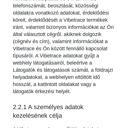
telefonszámát, beosztását, közösségi
oldalakra vonatkozó adatokat, érdeklődési
köreit, érdeklődését a Vibetrace termékek
iránt, valamint bizonyos információkat az Ön
által választott cégről. akiknek dolgozik
(cégnév és cím), valamint információkat a
Vibetrace és Ön között fennálló kapcsolat
típusáról. A Vibetrace adatokat gyűjt a
webhely látogatásairól, beleértve a
Látogatók és látogatások számát, a földrajzi
helyadatokat, a webhelyen eltöltött idő
hosszát, a kattintott oldalakat vagy a
látogatók érkezési helyét.
2.2.1 A személyes adatok
kezelésének célja