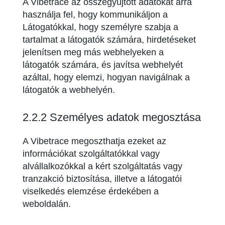
A Vibetrace az összegyűjtött adatokat arra
használja fel, hogy kommunikáljon a
Látogatókkal, hogy személyre szabja a
tartalmat a látogatók számára, hirdetéseket
jelenítsen meg más webhelyeken a
látogatók számára, és javítsa webhelyét
azáltal, hogy elemzi, hogyan navigálnak a
látogatók a webhelyén.
2.2.2 Személyes adatok megosztása
A Vibetrace megoszthatja ezeket az
információkat szolgáltatókkal vagy
alvállalkozókkal a kért szolgáltatás vagy
tranzakció biztosítása, illetve a látogatói
viselkedés elemzése érdekében a
weboldalán.