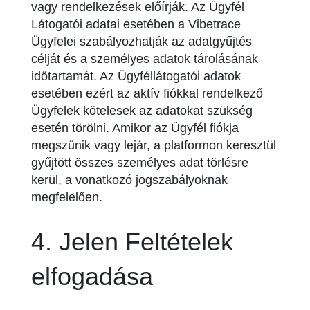
vagy rendelkezések előírják. Az Ügyfél
Látogatói adatai esetében a Vibetrace
Ügyfelei szabályozhatják az adatgyűjtés
célját és a személyes adatok tárolásának
időtartamát. Az Ügyféllátogatói adatok
esetében ezért az aktív fiókkal rendelkező
Ügyfelek kötelesek az adatokat szükség
esetén törölni. Amikor az Ügyfél fiókja
megszűnik vagy lejár, a platformon keresztül
gyűjtött összes személyes adat törlésre
kerül, a vonatkozó jogszabályoknak
megfelelően.
4. Jelen Feltételek
elfogadása