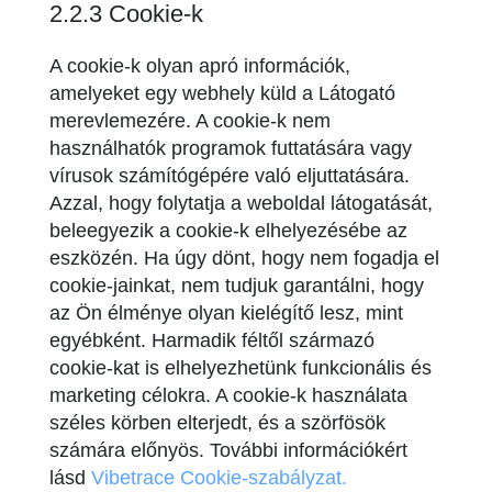
2.2.3 Cookie-k
A cookie-k olyan apró információk,
amelyeket egy webhely küld a Látogató
merevlemezére. A cookie-k nem
használhatók programok futtatására vagy
vírusok számítógépére való eljuttatására.
Azzal, hogy folytatja a weboldal látogatását,
beleegyezik a cookie-k elhelyezésébe az
eszközén. Ha úgy dönt, hogy nem fogadja el
cookie-jainkat, nem tudjuk garantálni, hogy
az Ön élménye olyan kielégítő lesz, mint
egyébként. Harmadik féltől származó
cookie-kat is elhelyezhetünk funkcionális és
marketing célokra. A cookie-k használata
széles körben elterjedt, és a szörfösök
számára előnyös. További információkért
lásd
Vibetrace Cookie-szabályzat.