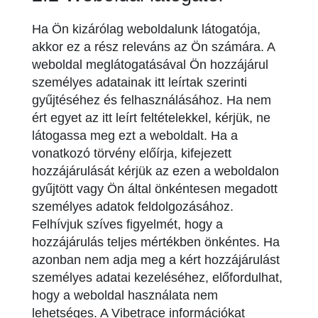
Ha Ön kizárólag weboldalunk látogatója,
akkor ez a rész releváns az Ön számára. A
weboldal meglátogatásával Ön hozzájárul
személyes adatainak itt leírtak szerinti
gyűjtéséhez és felhasználásához. Ha nem
ért egyet az itt leírt feltételekkel, kérjük, ne
látogassa meg ezt a weboldalt. Ha a
vonatkozó törvény előírja, kifejezett
hozzájárulását kérjük az ezen a weboldalon
gyűjtött vagy Ön által önkéntesen megadott
személyes adatok feldolgozásához.
Felhívjuk szíves figyelmét, hogy a
hozzájárulás teljes mértékben önkéntes. Ha
azonban nem adja meg a kért hozzájárulást
személyes adatai kezeléséhez, előfordulhat,
hogy a weboldal használata nem
lehetséges. A Vibetrace információkat