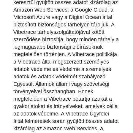
keresztül gyűjtött összes adatot kizárólag az
Amazon Web Services, a Google Cloud, a
Microsoft Azure vagy a Digital Ocean által
biztosított biztonságos tárhelyen tároljuk. A
Vibetrace tárhelyszolgáltatójával kötött
szerződése biztosítja, hogy minden tárhely a
legmagasabb biztonsági előírásoknak
megfelelően történjen. A Vibetrace politikája
a Vibetrace által megszerzett személyes
adatok védelme és védelme a személyes
adatok és adatok védelmét szabályozó
Egyesült Államok állami vagy szövetségi
törvényeivel összhangban. Ennek
megfelelően a Vibetrace betartja azokat a
gyakorlatokat és irányelveket, amelyek célja
az adatok védelme. A Vibetrace Ügyfelei
által felmérések során gyűjtött összes adatot
kizárólag az Amazon Web Services, a