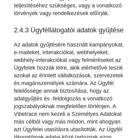
teljesítéséhez szükséges, vagy a vonatkozó
törvények vagy rendelkezések előírják.
2.4.3 Ügyféllátogatói adatok gyűjtése
Az adatok gyűjtésére használt kampányokat,
e-maileket, interakciókat, webhelyeket,
webhely-interakciókat vagy felméréseket az
Ügyfelek hozzák létre, akik elérhetővé teszik
azokat az érintett vállalkozások, szervezetek
és magánszemélyek számára. Az Ügyfél
felelőssége annak biztosítása, hogy az
adatgyűjtés és -feldolgozás a vonatkozó
jogszabályoknak megfelelően történjen. A
Vibetrace nem kezeli a Személyes Adatokat
más célból vagy más módon, mint ahogyan
azt Ügyfelei utasításra utasították. Az Ügyfél
látogatóinak adatai közé tartoznak azon