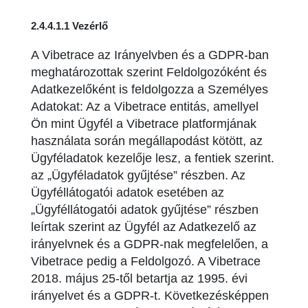
2.4.4.1.1 Vezérlő
A Vibetrace az Irányelvben és a GDPR-ban
meghatározottak szerint Feldolgozóként és
Adatkezelőként is feldolgozza a Személyes
Adatokat: Az a Vibetrace entitás, amellyel
Ön mint Ügyfél a Vibetrace platformjának
használata során megállapodást kötött, az
Ügyféladatok kezelője lesz, a fentiek szerint.
az „Ügyféladatok gyűjtése” részben. Az
Ügyféllátogatói adatok esetében az
„Ügyféllátogatói adatok gyűjtése” részben
leírtak szerint az Ügyfél az Adatkezelő az
irányelvnek és a GDPR-nak megfelelően, a
Vibetrace pedig a Feldolgozó. A Vibetrace
2018. május 25-től betartja az 1995. évi
irányelvet és a GDPR-t. Következésképpen