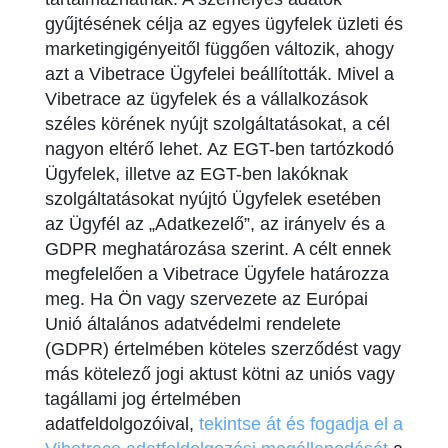
gyűjtésének célja az egyes ügyfelek üzleti és
marketingigényeitől függően változik, ahogy
azt a Vibetrace Ügyfelei beállították. Mivel a
Vibetrace az ügyfelek és a vállalkozások
széles körének nyújt szolgáltatásokat, a cél
nagyon eltérő lehet. Az EGT-ben tartózkodó
Ügyfelek, illetve az EGT-ben lakóknak
szolgáltatásokat nyújtó Ügyfelek esetében
az Ügyfél az „Adatkezelő”, az irányelv és a
GDPR meghatározása szerint. A célt ennek
megfelelően a Vibetrace Ügyfele határozza
meg. Ha Ön vagy szervezete az Európai
Unió általános adatvédelmi rendelete
(GDPR) értelmében köteles szerződést vagy
más kötelező jogi aktust kötni az uniós vagy
tagállami jog értelmében
adatfeldolgozóival,
tekintse át és fogadja el a