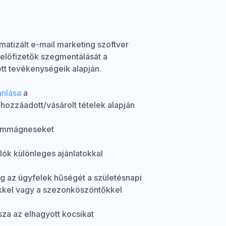
atizált e-mail marketing szoftver
 előfizetők szegmentálását a
t tevékenységeik alapján.
ánlása
a
hozzáadott/vásárolt tételek alapján
lommágneseket
lók különleges ajánlatokkal
 az ügyfelek hűségét a születésnapi
kel vagy a szezonköszöntőkkel
sza az elhagyott kocsikat