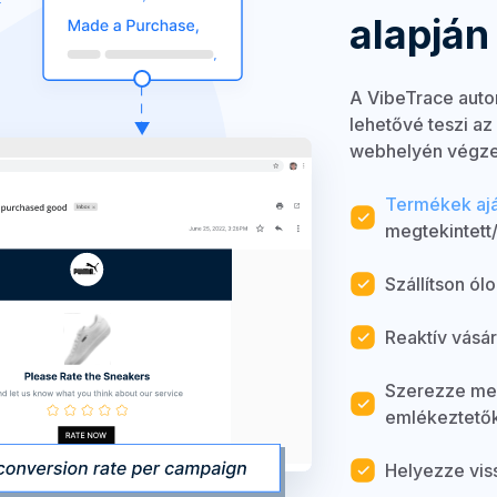
alapján
A VibeTrace autom
lehetővé teszi az
webhelyén végzet
Termékek aj
megtekintett/
Szállítson ó
Reaktív vásár
Szerezze meg
emlékeztetők
Helyezze vis