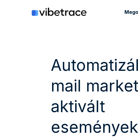
Ugrás
a
Mego
tartalomra
Automatizál
mail market
aktivált
események