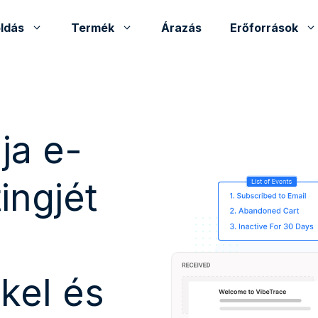
ldás
Termék
Árazás
Erőforrások
ja e-
ingjét
kel és