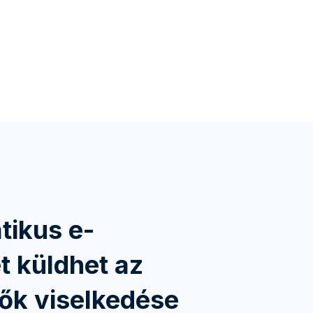
tikus e-
t küldhet az
tők viselkedése