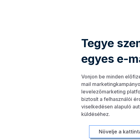
Tegye sze
egyes e-ma
Vonjon be minden előfiz
mail marketingkampányo
levelezőmarketing plat
biztosít a felhasználói 
viselkedésen alapuló aut
küldéséhez.
Növelje a kattin