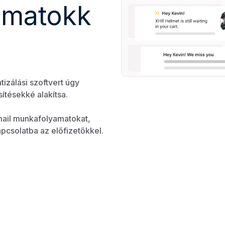
amatokk
izálási szoftvert úgy
sítésekké alakítsa.
mail munkafolyamatokat,
apcsolatba az előfizetőkkel.