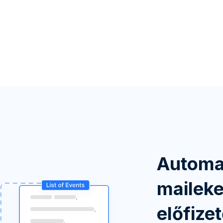
Automa
maileke
előfize