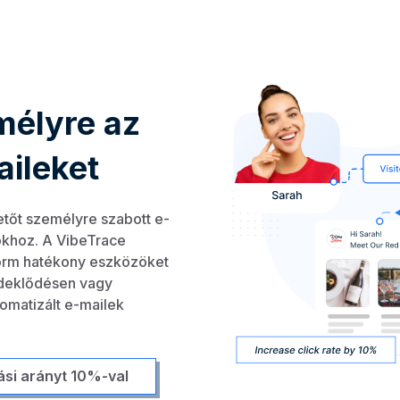
mélyre az
ileket
etőt személyre szabott e-
khoz. A VibeTrace
form hatékony eszközöket
érdeklődésen vagy
omatizált e-mailek
tási arányt 10%-val