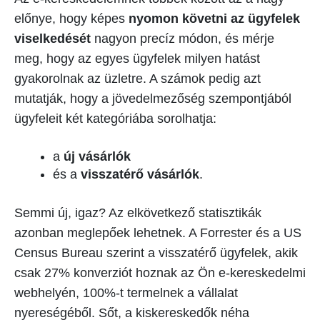
előnye, hogy képes
nyomon követni az ügyfelek
viselkedését
nagyon precíz módon, és mérje
meg, hogy az egyes ügyfelek milyen hatást
gyakorolnak az üzletre. A számok pedig azt
mutatják, hogy a jövedelmezőség szempontjából
ügyfeleit két kategóriába sorolhatja:
a
új vásárlók
és a
visszatérő vásárlók
.
Semmi új, igaz? Az elkövetkező statisztikák
azonban meglepőek lehetnek. A Forrester és a US
Census Bureau szerint a visszatérő ügyfelek, akik
csak 27% konverziót hoznak az Ön e-kereskedelmi
webhelyén, 100%-t termelnek a vállalat
nyereségéből. Sőt, a kiskereskedők néha