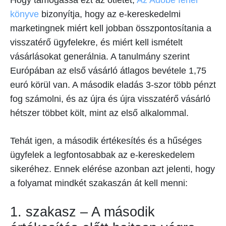
Hogy támogassa ezt az ötletet,
Az Adobe fehér
könyve
bizonyítja, hogy az e-kereskedelmi
marketingnek miért kell jobban összpontosítania a
visszatérő ügyfelekre, és miért kell ismételt
vásárlásokat generálnia. A tanulmány szerint
Európában az első vásárló átlagos bevétele 1,75
euró körül van. A második eladás 3-szor több pénzt
fog számolni, és az újra és újra visszatérő vásárló
hétszer többet költ, mint az első alkalommal.
Tehát igen, a második értékesítés és a hűséges
ügyfelek a legfontosabbak az e-kereskedelem
sikeréhez. Ennek elérése azonban azt jelenti, hogy
a folyamat mindkét szakaszán át kell menni:
1. szakasz – A második