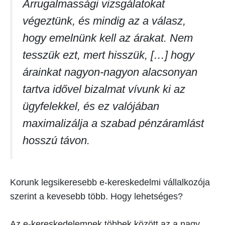
Árrugalmassági vizsgálatokat
végeztünk, és mindig az a válasz,
hogy emelnünk kell az árakat. Nem
tesszük ezt, mert hisszük, […] hogy
árainkat nagyon-nagyon alacsonyan
tartva idővel bizalmat vívunk ki az
ügyfelekkel, és ez valójában
maximalizálja a szabad pénzáramlást
hosszú távon.
Korunk legsikeresebb e-kereskedelmi vállalkozója
szerint a kevesebb több. Hogy lehetséges?
Az e-kereskedelemnek többek között az a nagy