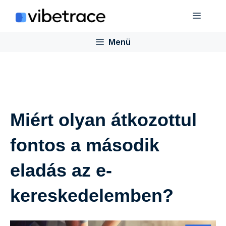
Ugrás
Menü
a
tartalomra
Menü
Miért olyan átkozottul
fontos a második
eladás az e-
kereskedelemben?