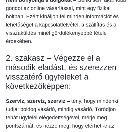
Nem bonyolítja a dolgokat
– Senki sem akar több
gondot az online vásárlással, mint egy fizikai
boltban. Ezért kínáljon fel minden információt és
lehetőséget a kapcsolatfelvétel, a szállítás és a
visszaküldés minél gördülékenyebbé tétele
érdekében.
2. szakasz – Végezze el a
második eladást, és szerezzen
visszatérő ügyfeleket a
következőképpen:
Szervíz, szervíz, szervíz
– tény, hogy mindenki
tudja: boldog vásárló, mindig vásárló. Törődjön
tehát ügyfelei elégedettségével, mérje meg
pontszámát, és nézze meg, hogy elérheti-e az