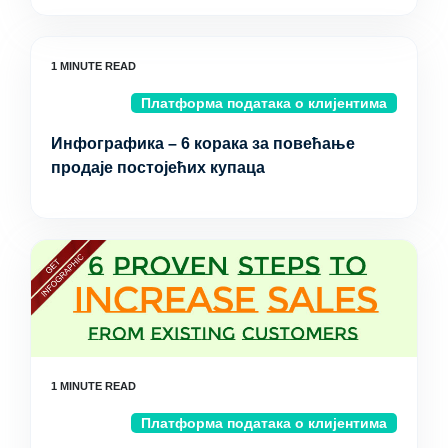
Платформа података о клијентима
Инфографика – 6 корака за повећање
продаје постојећих купаца
Платформа података о клијентима