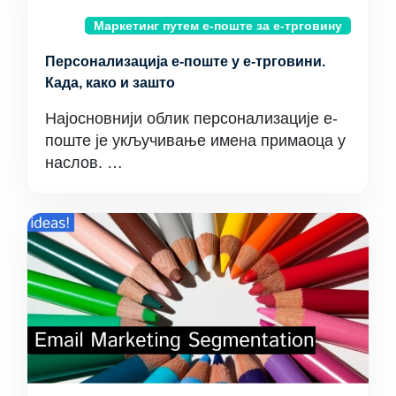
Маркетинг путем е-поште за е-трговину
Персонализација е-поште у е-трговини.
Када, како и зашто
Најосновнији облик персонализације е-
поште је укључивање имена примаоца у
наслов. …