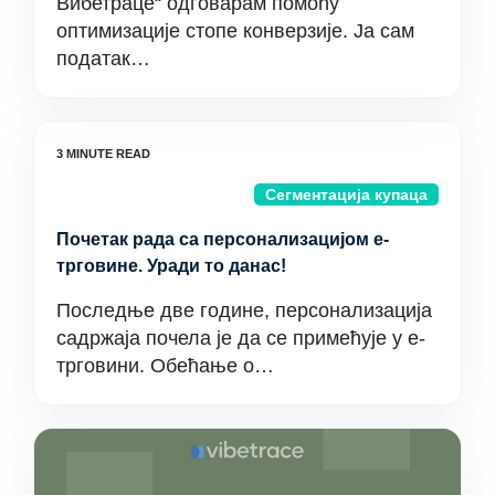
Вибетраце“ одговарам помоћу
оптимизације стопе конверзије. Ја сам
податак…
Сегментација купаца
Почетак рада са персонализацијом е-
трговине. Уради то данас!
Последње две године, персонализација
садржаја почела је да се примећује у е-
трговини. Обећање о…