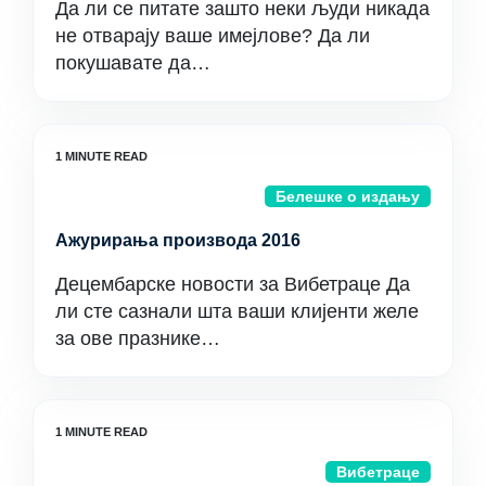
Да ли се питате зашто неки људи никада
не отварају ваше имејлове? Да ли
покушавате да…
Белешке о издању
Ажурирања производа 2016
Децембарске новости за Вибетраце Да
ли сте сазнали шта ваши клијенти желе
за ове празнике…
Вибетраце