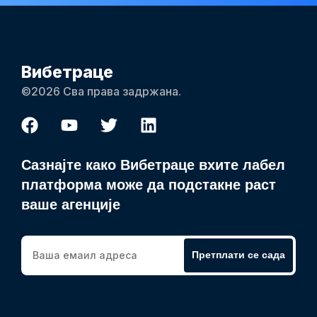
Вибетраце
©2026 Сва права задржана.
Сазнајте како Вибетраце вхите лабел
платформа може да подстакне раст
ваше агенције
Претплати се сада