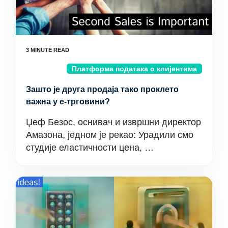
Платформа података о клијентима
Зашто је друга продаја тако проклето
важна у е-трговини?
Џеф Безос, оснивач и извршни директор
Амазона, једном је рекао: Урадили смо
студије еластичности цена, …