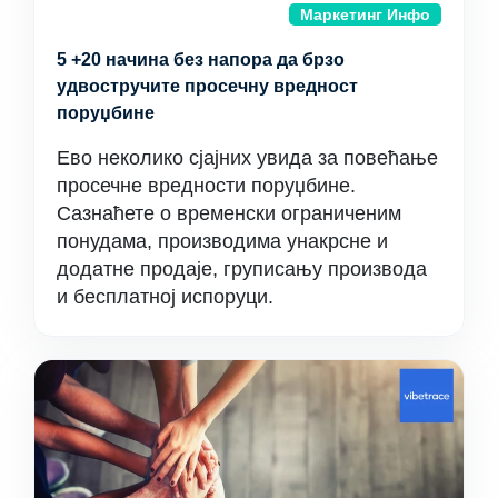
Маркетинг Инфо
5 +20 начина без напора да брзо
удвостручите просечну вредност
поруџбине
Ево неколико сјајних увида за повећање
просечне вредности поруџбине.
Сазнаћете о временски ограниченим
понудама, производима унакрсне и
додатне продаје, груписању производа
и бесплатној испоруци.