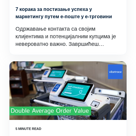
7 корака за постизање успеха у
маркетингу путем е-поште у е-трговини
Одржавање контакта са својим
клијентима и потенцијалним купцима је
невероватно важно. Завршићеш…