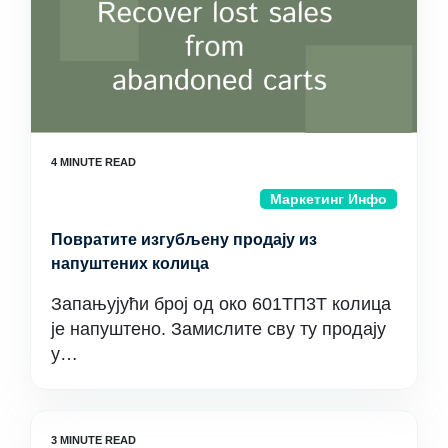
Маркетинг Инфо
Повратите изгубљену продају из
напуштених колица
Запањујући број од око 601ТП3Т колица
је напуштено. Замислите сву ту продају
у…