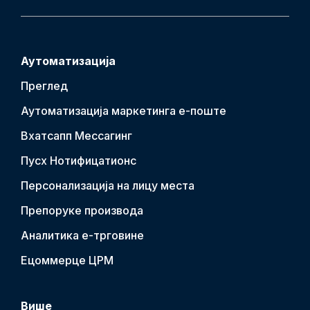
Аутоматизација
Преглед
Аутоматизација маркетинга е-поште
Вхатсапп Мессагинг
Пусх Нотифицатион
с
Персонализација на лицу места
Препоруке производа
Аналитика е-трговине
Ецоммерце ЦРМ
Више