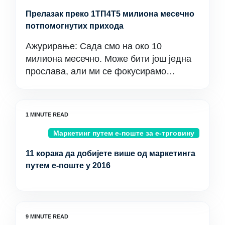
Прелазак преко 1ТП4Т5 милиона месечно
потпомогнутих прихода
Ажурирање: Сада смо на око 10
милиона месечно. Може бити још једна
прослава, али ми се фокусирамо…
Маркетинг путем е-поште за е-трговину
11 корака да добијете више од маркетинга
путем е-поште у 2016