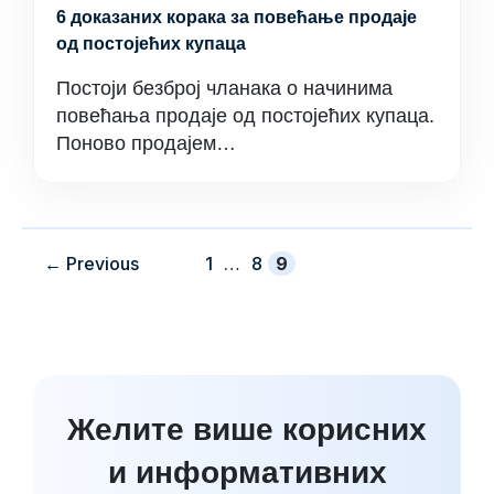
6 доказаних корака за повећање продаје
од постојећих купаца
Постоји безброј чланака о начинима
повећања продаје од постојећих купаца.
Поново продајем…
Страна
Страна
Страна
←
Previous
1
…
8
9
Желите више корисних
и информативних