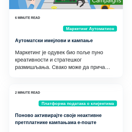
Маркетинг Аутоматион
Аутоматски имејлови и кампање
Маркетинг је одувек био поље пуно
креативности и стратешког
размишљања. Свако може да прича…
Платформа података о клијентима
Поново активирајте своје неактивне
претплатнике кампањама е-поште