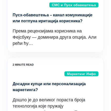
СМС и Пусх обавештења
Пусх-обавештења – канал комуникације
или потпуна иритација корисника?
Према рецензијама корисника на
Фејсбуку — доминира друга опција. Али
рећи ћу…
Маркетинг Инфо
Досадни купци или персонализација
маркетинга?
Дошло је до великог пораста броја
технологија које пружају