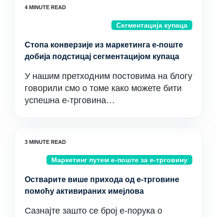
Сегментација купаца
Стопа конверзије из маркетинга е-поште
добија подстицај сегментацијом купаца
У нашим претходним постовима на блогу
говорили смо о томе како можете бити
успешна е-трговина…
Маркетинг путем е-поште за е-трговину
Остварите више прихода од е-трговине
помоћу активираних имејлова
Сазнајте зашто се број е-порука о