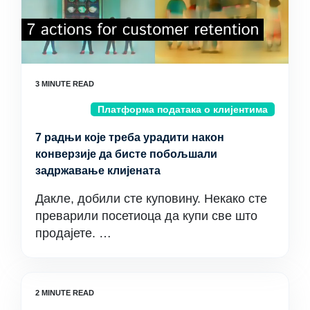
Платформа података о клијентима
7 радњи које треба урадити након
конверзије да бисте побољшали
задржавање клијената
Дакле, добили сте куповину. Некако сте
преварили посетиоца да купи све што
продајете. …