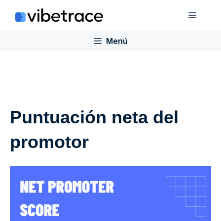
Saltar
Menú
al
contenido
Menú
Puntuación neta del
promotor